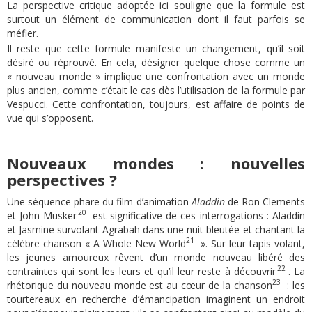
La perspective critique adoptée ici souligne que la formule est
surtout un élément de communication dont il faut parfois se
méfier.
Il reste que cette formule manifeste un changement, qu’il soit
désiré ou réprouvé. En cela, désigner quelque chose comme un
« nouveau monde » implique une confrontation avec un monde
plus ancien, comme c’était le cas dès l’utilisation de la formule par
Vespucci. Cette confrontation, toujours, est affaire de points de
vue qui s’opposent.
Nouveaux mondes : nouvelles
perspectives ?
Une séquence phare du film d’animation
Aladdin
de Ron Clements
20
et John Musker
est significative de ces interrogations : Aladdin
et Jasmine survolant Agrabah dans une nuit bleutée et chantant la
21
célèbre chanson « A Whole New World
». Sur leur tapis volant,
les jeunes amoureux rêvent d’un monde nouveau libéré des
22
contraintes qui sont les leurs et qu’il leur reste à découvrir
. La
23
rhétorique du nouveau monde est au cœur de la chanson
: les
tourtereaux en recherche d’émancipation imaginent un endroit