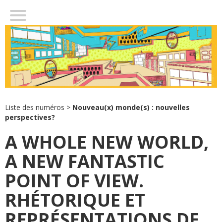
DU
MUNDUS NOVUS
AUX NOUVEAUX MONDES
NOUVEAUX MONDES : NOUVELLES PERSPECTIVES ?
PRÉSENTATION DU NUMÉRO
Liste des numéros
>
Nouveau(x) monde(s) : nouvelles
perspectives?
A WHOLE NEW WORLD,
A NEW FANTASTIC
POINT OF VIEW.
RHÉTORIQUE ET
REPRÉSENTATIONS DE