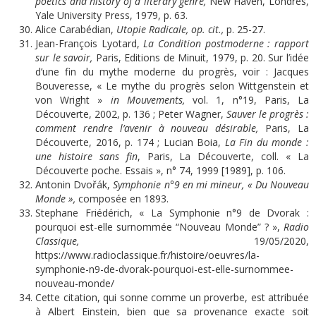
poetics and history of a literary genre,
New Haven, Londres,
Yale University Press, 1979, p. 63.
Alice Carabédian,
Utopie Radicale, op. cit.,
p. 25-27.
Jean-François Lyotard,
La Condition postmoderne : rapport
sur le savoir,
Paris, Editions de Minuit, 1979, p. 20. Sur l’idée
d’une fin du mythe moderne du progrès, voir : Jacques
Bouveresse, « Le mythe du progrès selon Wittgenstein et
von Wright »
in Mouvements,
vol. 1, n°19, Paris, La
Découverte, 2002, p. 136 ; Peter Wagner,
Sauver le progrès :
comment rendre l’avenir à nouveau désirable,
Paris, La
Découverte, 2016, p. 174 ; Lucian Boia,
La Fin du monde :
une histoire sans fin
, Paris, La Découverte, coll. « La
Découverte poche. Essais », n° 74, 1999 [1989], p. 106.
Antonin Dvořák,
Symphonie n°9 en mi mineur, « Du Nouveau
Monde »,
composée en 1893.
Stephane Friédérich, « La Symphonie n°9 de Dvorak :
pourquoi est-elle surnommée “Nouveau Monde” ? »,
Radio
Classique,
19/05/2020,
https://www.radioclassique.fr/histoire/oeuvres/la-
symphonie-n9-de-dvorak-pourquoi-est-elle-surnommee-
nouveau-monde/
Cette citation, qui sonne comme un proverbe, est attribuée
à Albert Einstein, bien que sa provenance exacte soit