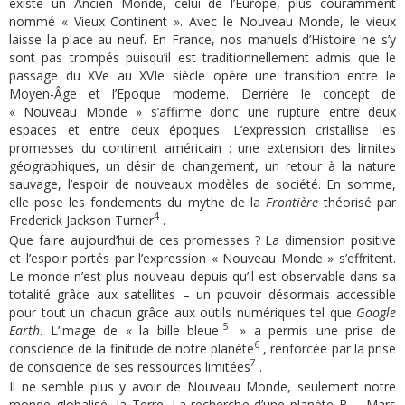
existe un Ancien Monde, celui de l’Europe, plus couramment
nommé « Vieux Continent ». Avec le Nouveau Monde, le vieux
laisse la place au neuf. En France, nos manuels d’Histoire ne s’y
sont pas trompés puisqu’il est traditionnellement admis que le
passage du XVe au XVIe siècle opère une transition entre le
Moyen-Âge et l’Epoque moderne. Derrière le concept de
« Nouveau Monde » s’affirme donc une rupture entre deux
espaces et entre deux époques. L’expression cristallise les
promesses du continent américain : une extension des limites
géographiques, un désir de changement, un retour à la nature
sauvage, l’espoir de nouveaux modèles de société. En somme,
elle pose les fondements du mythe de la
Frontière
théorisé par
4
Frederick Jackson Turner
.
Que faire aujourd’hui de ces promesses ? La dimension positive
et l’espoir portés par l’expression « Nouveau Monde » s’effritent.
Le monde n’est plus nouveau depuis qu’il est observable dans sa
totalité grâce aux satellites – un pouvoir désormais accessible
pour tout un chacun grâce aux outils numériques tel que
Google
5
Earth
. L’image de « la bille bleue
» a permis une prise de
6
conscience de la finitude de notre planète
, renforcée par la prise
7
de conscience de ses ressources limitées
.
Il ne semble plus y avoir de Nouveau Monde, seulement notre
monde globalisé, la Terre. La recherche d’une planète B – Mars