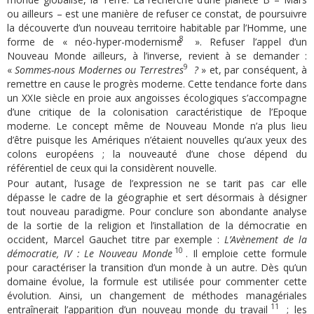
ou ailleurs – est une manière de refuser ce constat, de poursuivre
la découverte d’un nouveau territoire habitable par l’Homme, une
8
forme de « néo-hyper-modernisme
». Refuser l’appel d’un
Nouveau Monde ailleurs, à l’inverse, revient à se demander :
9
«
Sommes-nous Modernes ou Terrestres
?
» et, par conséquent, à
remettre en cause le progrès moderne. Cette tendance forte dans
un XXIe siècle en proie aux angoisses écologiques s’accompagne
d’une critique de la colonisation caractéristique de l’Epoque
moderne. Le concept même de Nouveau Monde n’a plus lieu
d’être puisque les Amériques n’étaient nouvelles qu’aux yeux des
colons européens ; la nouveauté d’une chose dépend du
référentiel de ceux qui la considèrent nouvelle.
Pour autant, l’usage de l’expression ne se tarit pas car elle
dépasse le cadre de la géographie et sert désormais à désigner
tout nouveau paradigme. Pour conclure son abondante analyse
de la sortie de la religion et l’installation de la démocratie en
occident, Marcel Gauchet titre par exemple :
L’Avènement de la
10
démocratie, IV : Le Nouveau Monde
. Il emploie cette formule
pour caractériser la transition d’un monde à un autre. Dès qu’un
domaine évolue, la formule est utilisée pour commenter cette
évolution. Ainsi, un changement de méthodes managériales
11
entraînerait l’apparition d’un nouveau monde du travail
; les