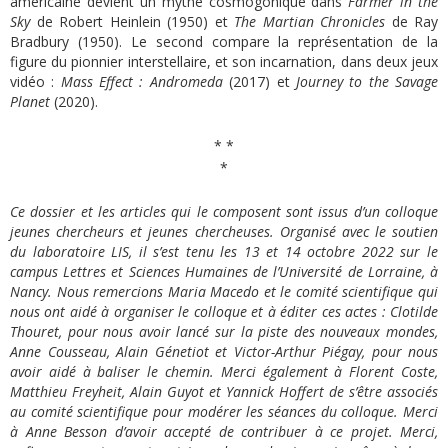
américaine devient un mythe cosmogonique dans
Farmer in the
Sky
de Robert Heinlein (1950) et
The Martian Chronicles
de Ray
Bradbury (1950). Le second compare la représentation de la
figure du pionnier interstellaire, et son incarnation, dans deux jeux
vidéo :
Mass Effect
: Andromeda
(2017) et
Journey to the Savage
Planet
(2020).
* *
*
Ce dossier et les articles qui le composent sont issus d’un colloque
jeunes chercheurs et jeunes chercheuses. Organisé avec le soutien
du laboratoire LIS, il s’est tenu les 13 et 14 octobre 2022 sur le
campus Lettres et Sciences Humaines de l’Université de Lorraine, à
Nancy. Nous remercions
Maria Macedo et
le comité scientifique qui
nous
ont
aidé à organiser le colloque et à éditer ces actes : Clotilde
Thouret, pour nous avoir lancé sur la piste des nouveaux mondes,
Anne Cousseau, Alain Génetiot et Victor-Arthur Piégay, pour nous
avoir aidé à baliser le chemin. Merci également à Florent Coste,
Matthieu Freyheit, Alain Guyot et Yannick Hoffert de s’être associés
au comité scientifique pour modérer les séances du colloque. Merci
à Anne Besson d’avoir accepté de contribuer à ce projet. Merci,