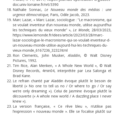
doc.univ-lorraine.fr/nrt/3390
Nathalie Sonnac,
Le Nouveau monde des médias : une
urgence démocratique,
Paris, Odile Jacob, 2023.
Marc Lazar, « Marc Lazar, sociologue : “Le macronisme, qui
se voulait inventeur d’un nouveau monde, utilise aujourd’hui
les techniques du vieux monde” »,
Le Monde,
28/03/2023,
https://www.lemonde.fr/idees/article/2023/03/28/marc-
lazar-sociologue-le-macronisme-qui-se-voulait-inventeur-d-
un-nouveau-monde-utilise-aujourd-hui-les-techniques-du-
vieux-monde_6167236_3232.html
Ron Clements, John Musker,
A
laddin
, © Walt Disney
Pictures, 1992.
Tim Rice, Alan Menken, « A Whole New World », © Walt
Disney Records, 4min04, interprétée par Lea Salonga et
Brad Kane.
Le refrain chanté par Aladdin évoque plutôt le besoin de
liberté (« No one to tell us no / Or where to go / Or say
we’re only dreaming »). Celui de Jasmine évoque plutôt la
découverte (« A whole new world / A dazzling place I never
knew »).
La version française, « Ce rêve bleu », n’utilise pas
l’expression « nouveau monde ». Elle se focalise plutôt sur