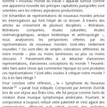
nomme « nouveau monde du travail » apparaît surtout comme
une apparence nouvelle des principes capitalistes puisqu’elles sont
orientées vers les mêmes aspirations productivistes.
Cet échantillon de représentations de nouveaux mondes précise
les interrogations qui font l’objet de ce dossier. À travers des
articles au croisement de plusieurs disciplines – littérature,
littératures comparées, études culturelles, études
cinématographiques, analyse bédéistique et anthropologie –,
nous analyserons les perspectives offertes par les
représentations de nouveaux mondes. Sont-elles réellement
nouvelles ? Ou sont-elles de simples colorations différentes de
notre monde – plus ou moins lumineuses ou plus ou moins
obscures ? Parviennent-elles à se détacher d’anciennes
représentations, d’anciennes conceptions du monde ? Peuvent-
elles faire autre chose que commenter l’époque où sont produites
ces représentations ? Sont-elles vouées à critiquer notre monde ?
Ou à en faire l’éloge ?
Pour conclure cette réflexion, , la « Symphonie du Nouveau
32
Monde
» paraît tout indiquée. Composée par Antonin Dvořák
lors de son séjour aux États-Unis, elle fut perçue comme l’acte de
création d’une musique symphonique américaine. Pourtant, le
compositeur a toujours refusé cette paternité et s’est agacé des
commentaires affirmant qu’il s’était inspiré des mélodies