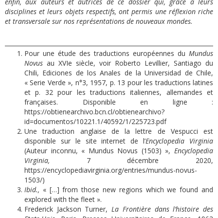
enfin, aux auteurs et autrices de ce dossier qui, grâce à leurs
disciplines et leurs objets respectifs, ont permis une réflexion riche
et transversale sur nos représentations de nouveaux mondes.
Pour une étude des traductions européennes du
Mundus
Novus
au XVIe siècle, voir Roberto Levillier, Santiago du
Chili, Ediciones de los Anales de la Universidad de Chile,
« Serie Verde », n°3, 1957, p. 13 pour les traductions latines
et p. 32 pour les traductions italiennes, allemandes et
françaises. Disponible en ligne :
https://obtienearchivo.bcn.cl/obtienearchivo?
id=documentos/10221.1/40592/1/225723.pdf
Une traduction anglaise de la lettre de Vespucci est
disponible sur le site internet de l’
Encyclopedia Virginia
(Auteur inconnu, « Mundus Novus (1503) »,
Encyclopedia
Virginia,
7 décembre 2020,
https://encyclopediavirginia.org/entries/mundus-novus-
1503/
)
Ibid.,
« […] from those new regions which we found and
explored with the fleet ».
Frederick Jackson Turner,
La Frontière
dans l’histoire des