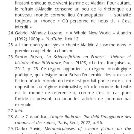
l’instant onirique que vivent Jasmine et Aladdin. Pour autant,
le refrain d’Aladdin conserve un peu de la rhétorique du
nouveau monde comme lieu émancipateur : il souhaite
toujours un monde « Où personne ne nous dit / C’est
interdit ».
Gabriel Méndez Lozano, « A Whole New World – Aladdin
(1992) 1080p »,
YouTube
,
1min12.
« I can open your eyes » chante Aladdin à Jasmine dans le
premier couplet de la chanson.
Simon Bréan,
La Science-fiction en France : théorie et
histoire d’une littérature,
Paris, PUPS, « Lettres françaises »,
2012, p. 28. Ce régime appartient au régime ontologique
poétique, qui désigne pour Bréan l’ensemble des textes de
fiction où « le monde du texte est produit par le texte », en
opposition au régime minimaliste, où « le monde du texte
est le monde de référence », comme c’est le cas pour
l’article ici présent, ou pour les articles de journaux par
exemple.
Ibid.
Alice Carabédian,
Utopie Radicale. Par-delà l’imaginaire des
cabanes et des ruines,
Paris, Seuil, 2022, p. 96.
Darko Suvin,
Metamorphoses of s
cience fiction: on the