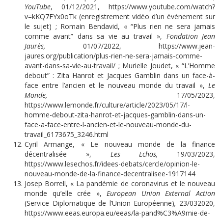
YouTube
, 01/12/2021,
https://www.youtube.com/watch?
v=kKQ7FYx0oTk
(enregistrement vidéo d’un évènement sur
le sujet) ; Romain Bendavid, « “Plus rien ne sera jamais
comme avant” dans sa vie au travail »,
Fondation Jean
Jaurès,
01/07/2022,
https://www.jean-
jaures.org/publication/plus-rien-ne-sera-jamais-comme-
avant-dans-sa-vie-au-travail/
; Murielle Joudet, « “L’Homme
debout” : Zita Hanrot et Jacques Gamblin dans un face-à-
face entre l’ancien et le nouveau monde du travail »,
Le
Monde,
17/05/2023,
https://www.lemonde.fr/culture/article/2023/05/17/l-
homme-debout-zita-hanrot-et-jacques-gamblin-dans-un-
face-a-face-entre-l-ancien-et-le-nouveau-monde-du-
travail_6173675_3246.html
Cyril Armange, « Le nouveau monde de la finance
décentralisée »,
Les Echos,
19/03/2023,
https://www.lesechos.fr/idees-debats/cercle/opinion-le-
nouveau-monde-de-la-finance-decentralisee-1917144
Josep Borrell, « La pandémie de coronavirus et le nouveau
monde qu’elle crée »,
European Union External Action
(Service Diplomatique de l’Union Européenne)
,
23/032020,
https://www.eeas.europa.eu/eeas/la-pand%C3%A9mie-de-