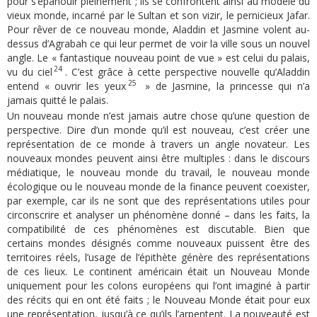
pour s’épanouir pleinement ; ils se confrontent ainsi au modèle du
vieux monde, incarné par le Sultan et son vizir, le pernicieux Jafar.
Pour rêver de ce nouveau monde, Aladdin et Jasmine volent au-
dessus d’Agrabah ce qui leur permet de voir la ville sous un nouvel
angle. Le « fantastique nouveau point de vue » est celui du palais,
24
vu du ciel
. C’est grâce à cette perspective nouvelle qu’Aladdin
25
entend « ouvrir les yeux
» de Jasmine, la princesse qui n’a
jamais quitté le palais.
Un nouveau monde n’est jamais autre chose qu’une question de
perspective. Dire d’un monde qu’il est nouveau, c’est créer une
représentation de ce monde à travers un angle novateur. Les
nouveaux mondes peuvent ainsi être multiples : dans le discours
médiatique, le nouveau monde du travail, le nouveau monde
écologique ou le nouveau monde de la finance peuvent coexister,
par exemple, car ils ne sont que des représentations utiles pour
circonscrire et analyser un phénomène donné – dans les faits, la
compatibilité de ces phénomènes est discutable. Bien que
certains mondes désignés comme nouveaux puissent être des
territoires réels, l’usage de l’épithète génère des représentations
de ces lieux. Le continent américain était un Nouveau Monde
uniquement pour les colons européens qui l’ont imaginé à partir
des récits qui en ont été faits ; le Nouveau Monde était pour eux
une représentation, jusqu’à ce qu’ils l’arpentent. La nouveauté est