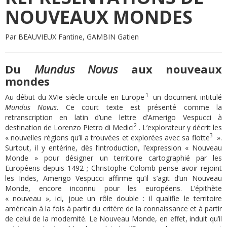
NOUVEAUX MONDES
Par BEAUVIEUX Fantine, GAMBIN Gatien
Du
Mundus Novus
aux nouveaux
mondes
1
Au début du XVIe siècle circule en Europe
un document intitulé
Mundus Novus
. Ce court texte est présenté comme la
retranscription en latin d’une lettre d’Amerigo Vespucci à
2
destination de Lorenzo Pietro di Medici
. L’explorateur y décrit les
3
« nouvelles régions qu’il a trouvées et explorées avec sa flotte
».
Surtout, il y entérine, dès l’introduction, l’expression « Nouveau
Monde » pour désigner un territoire cartographié par les
Européens depuis 1492 ; Christophe Colomb pense avoir rejoint
les Indes, Amerigo Vespucci affirme qu’il s’agit d’un Nouveau
Monde, encore inconnu pour les européens. L’épithète
« nouveau », ici, joue un rôle double : il qualifie le territoire
américain à la fois à partir du critère de la connaissance et à partir
de celui de la modernité. Le Nouveau Monde, en effet, induit qu’il