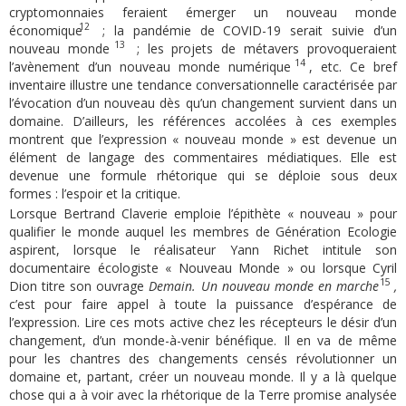
cryptomonnaies feraient émerger un nouveau monde
12
économique
; la pandémie de COVID-19 serait suivie d’un
13
nouveau monde
; les projets de métavers provoqueraient
14
l’avènement d’un nouveau monde numérique
, etc. Ce bref
inventaire illustre une tendance conversationnelle caractérisée par
l’évocation d’un nouveau dès qu’un changement survient dans un
domaine. D’ailleurs, les références accolées à ces exemples
montrent que l’expression « nouveau monde » est devenue un
élément de langage des commentaires médiatiques. Elle est
devenue une formule rhétorique qui se déploie sous deux
formes : l’espoir et la critique.
Lorsque Bertrand Claverie emploie l’épithète « nouveau » pour
qualifier le monde auquel les membres de Génération Ecologie
aspirent, lorsque le réalisateur Yann Richet intitule son
documentaire écologiste « Nouveau Monde » ou lorsque Cyril
15
Dion titre son ouvrage
Demain. Un nouveau monde en marche
,
c’est pour faire appel à toute la puissance d’espérance de
l’expression. Lire ces mots active chez les récepteurs le désir d’un
changement, d’un monde-à-venir bénéfique. Il en va de même
pour les chantres des changements censés révolutionner un
domaine et, partant, créer un nouveau monde. Il y a là quelque
chose qui a à voir avec la rhétorique de la Terre promise analysée