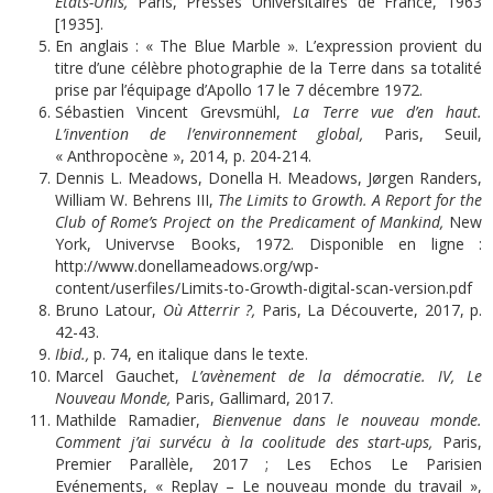
Etats-Unis,
Paris, Presses Universitaires de France, 1963
[1935].
En anglais : « The Blue Marble ». L’expression provient du
titre d’une célèbre photographie de la Terre dans sa totalité
prise par l’équipage d’Apollo 17 le 7 décembre 1972.
Sébastien Vincent Grevsmühl,
La Terre vue d’en haut.
L’invention de l’environnement global,
Paris, Seuil,
« Anthropocène », 2014, p. 204-214.
Dennis L. Meadows, Donella H. Meadows, Jørgen Randers,
William W. Behrens III,
The Limits to Growth. A Report for the
Club of Rome’s Project on the Predicament of Mankind,
New
York, Univervse Books, 1972. Disponible en ligne :
http://www.donellameadows.org/wp-
content/userfiles/Limits-to-Growth-digital-scan-version.pdf
Bruno Latour,
Où Atterrir ?,
Paris, La Découverte, 2017, p.
42-43.
Ibid.,
p. 74, en italique dans le texte.
Marcel Gauchet,
L’avènement de la démocratie. IV, Le
Nouveau Monde,
Paris, Gallimard, 2017.
Mathilde Ramadier,
Bienvenue dans le nouveau monde.
Comment j’ai survécu à la coolitude des start-ups,
Paris,
Premier Parallèle, 2017 ; Les Echos Le Parisien
Evénements, « Replay – Le nouveau monde du travail »,