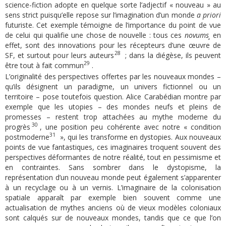
science-fiction adopte en quelque sorte l’adjectif « nouveau » au
sens strict puisqu’elle repose sur l’imagination d’un monde
a priori
futuriste. Cet exemple témoigne de l’importance du point de vue
de celui qui qualifie une chose de nouvelle : tous ces
novums¸
en
effet, sont des innovations pour les récepteurs d’une œuvre de
28
SF, et surtout pour leurs auteurs
; dans la diégèse, ils peuvent
29
être tout à fait commun
.
L’originalité des perspectives offertes par les nouveaux mondes –
qu’ils désignent un paradigme, un univers fictionnel ou un
territoire – pose toutefois question. Alice Carabédian montre par
exemple que les utopies – des mondes neufs et pleins de
promesses – restent trop attachées au mythe moderne du
30
progrès
, une position peu cohérente avec notre « condition
31
postmoderne
», qui les transforme en dystopies. Aux nouveaux
points de vue fantastiques, ces imaginaires troquent souvent des
perspectives déformantes de notre réalité, tout en pessimisme et
en contraintes. Sans sombrer dans le dystopisme, la
représentation d’un nouveau monde peut également s’apparenter
à un recyclage ou à un vernis. L’imaginaire de la colonisation
spatiale apparaît par exemple bien souvent comme une
actualisation de mythes anciens où de vieux modèles coloniaux
sont calqués sur de nouveaux mondes, tandis que ce que l’on