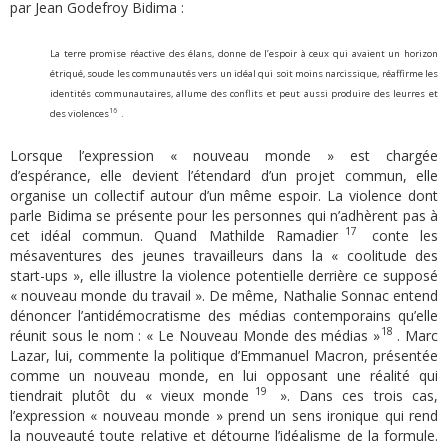
par Jean Godefroy Bidima :
La terre promise réactive des élans, donne de l’espoir à ceux qui avaient un horizon
étriqué, soude les communautés vers un idéal qui soit moins narcissique, réaffirme les
identités communautaires, allume des conflits et peut aussi produire des leurres et
16
des violences
.
Lorsque l’expression « nouveau monde » est chargée
d’espérance, elle devient l’étendard d’un projet commun, elle
organise un collectif autour d’un même espoir. La violence dont
parle Bidima se présente pour les personnes qui n’adhèrent pas à
17
cet idéal commun. Quand Mathilde Ramadier
conte les
mésaventures des jeunes travailleurs dans la « coolitude des
start-ups », elle illustre la violence potentielle derrière ce supposé
« nouveau monde du travail ». De même, Nathalie Sonnac entend
dénoncer l’antidémocratisme des médias contemporains qu’elle
18
réunit sous le nom : « Le Nouveau Monde des médias »
. Marc
Lazar, lui, commente la politique d’Emmanuel Macron, présentée
comme un nouveau monde, en lui opposant une réalité qui
19
tiendrait plutôt du « vieux monde
». Dans ces trois cas,
l’expression « nouveau monde » prend un sens ironique qui rend
la nouveauté toute relative et détourne l’idéalisme de la formule.