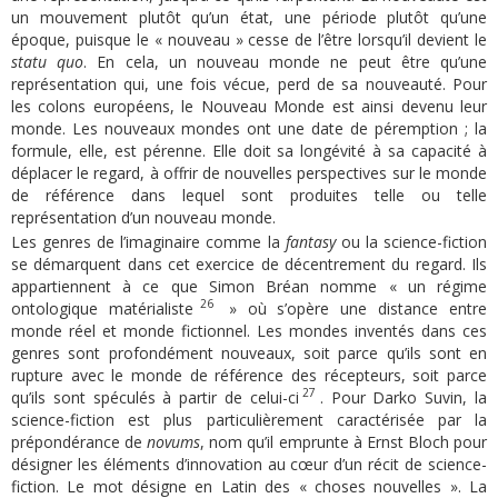
un mouvement plutôt qu’un état, une période plutôt qu’une
époque, puisque le « nouveau » cesse de l’être lorsqu’il devient le
statu quo
. En cela, un nouveau monde ne peut être qu’une
représentation qui, une fois vécue, perd de sa nouveauté. Pour
les colons européens, le Nouveau Monde est ainsi devenu leur
monde. Les nouveaux mondes ont une date de péremption ; la
formule, elle, est pérenne. Elle doit sa longévité à sa capacité à
déplacer le regard, à offrir de nouvelles perspectives sur le monde
de référence dans lequel sont produites telle ou telle
représentation d’un nouveau monde.
Les genres de l’imaginaire comme la
fantasy
ou la science-fiction
se démarquent dans cet exercice de décentrement du regard. Ils
appartiennent à ce que Simon Bréan nomme « un régime
26
ontologique matérialiste
» où s’opère une distance entre
monde réel et monde fictionnel. Les mondes inventés dans ces
genres sont profondément nouveaux, soit parce qu’ils sont en
rupture avec le monde de référence des récepteurs, soit parce
27
qu’ils sont spéculés à partir de celui-ci
. Pour Darko Suvin, la
science-fiction est plus particulièrement caractérisée par la
prépondérance de
novums
, nom qu’il emprunte à Ernst Bloch pour
désigner les éléments d’innovation au cœur d’un récit de science-
fiction. Le mot désigne en Latin des « choses nouvelles ». La