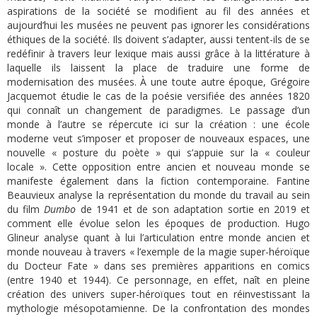
aspirations de la société se modifient au fil des années et
aujourd’hui les musées ne peuvent pas ignorer les considérations
éthiques de la société. Ils doivent s’adapter, aussi tentent-ils de se
redéfinir à travers leur lexique mais aussi grâce à la littérature à
laquelle ils laissent la place de traduire une forme de
modernisation des musées. À une toute autre époque, Grégoire
Jacquemot étudie le cas de la poésie versifiée des années 1820
qui connaît un changement de paradigmes. Le passage d’un
monde à l’autre se répercute ici sur la création : une école
moderne veut s’imposer et proposer de nouveaux espaces, une
nouvelle « posture du poète » qui s’appuie sur la « couleur
locale ». Cette opposition entre ancien et nouveau monde se
manifeste également dans la fiction contemporaine. Fantine
Beauvieux analyse la représentation du monde du travail au sein
du film
Dumbo
de 1941 et de son adaptation sortie en 2019 et
comment elle évolue selon les époques de production. Hugo
Glineur analyse quant à lui l’articulation entre monde ancien et
monde nouveau à travers « l’exemple de la magie super-héroïque
du Docteur Fate » dans ses premières apparitions en comics
(entre 1940 et 1944). Ce personnage, en effet, naît en pleine
création des univers super-héroïques tout en réinvestissant la
mythologie mésopotamienne. De la confrontation des mondes