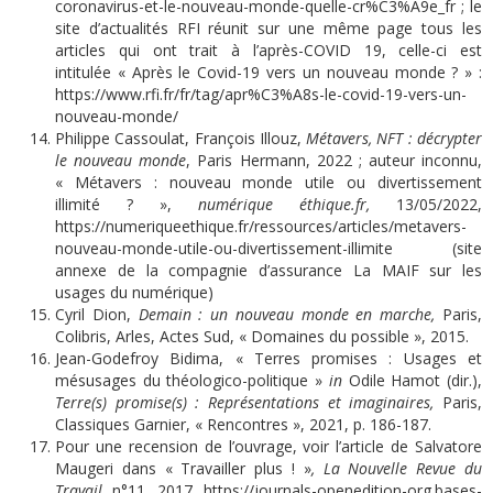
coronavirus-et-le-nouveau-monde-quelle-cr%C3%A9e_fr
; le
site d’actualités RFI réunit sur une même page tous les
articles qui ont trait à l’après-COVID 19, celle-ci est
intitulée « Après le Covid-19 vers un nouveau monde ? » :
https://www.rfi.fr/fr/tag/apr%C3%A8s-le-covid-19-vers-un-
nouveau-monde/
Philippe Cassoulat, François Illouz,
Métavers, NFT : décrypter
le nouveau monde
, Paris Hermann, 2022 ; auteur inconnu,
« Métavers : nouveau monde utile ou divertissement
illimité ? »,
numérique éthique.fr,
13/05/2022,
https://numeriqueethique.fr/ressources/articles/metavers-
nouveau-monde-utile-ou-divertissement-illimite
(site
annexe de la compagnie d’assurance La MAIF sur les
usages du numérique)
Cyril Dion,
Demain : un nouveau monde en marche,
Paris,
Colibris, Arles, Actes Sud, « Domaines du possible », 2015.
Jean-Godefroy Bidima, « Terres promises : Usages et
mésusages du théologico-politique »
in
Odile Hamot (dir.),
Terre(s) promise(s) : Représentations et imaginaires,
Paris,
Classiques Garnier, « Rencontres », 2021, p. 186-187.
Pour une recension de l’ouvrage, voir l’article de Salvatore
Maugeri dans « Travailler plus ! »
, La Nouvelle Revue du
Travail,
n°11, 2017,
https://journals-openedition-org.bases-