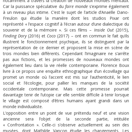
notamment à travers la création de nouveaux mondes mentaux.
Car la puissance spéculative du
faire monde
s’exprime également
à un niveau plus intime. C’est le sujet de l’article d’Anaëlle Dano-
Freulon qui étudie la manière dont les studios Pixar ont
représenté « l’espace cognitif à l’écran autour d’une dialectique du
souvenir et de la mémoire ». Si ces films –
Inside Out
(2015),
Finding Dory
(2016) et
Coco
(2017) – ont en commun le fait qu’ils
illustrent le fonctionnement psychique, ils se distinguent par la
représentation de ce dernier et proposent la mise en scène de
trois mondes bien différents. Cependant l’imaginaire ne s’arrête
pas aux fictions, et les promesses de nouveaux mondes ont
également lieu dans la vie réelle contemporaine. Florence Boux
livre à ce propos une enquête ethnographique d’un écovillage qui
promet un monde où l’accent est mis sur l’authenticité, le lien
social et l’écologie, pour pallier les manques de la société
occidentale contemporaine. Mais cette promesse pourrait
davantage tenir de l’utopie car elle semble difficile à tenir lorsque
le village est composé d’êtres humains ayant grandi dans un
monde individualiste.
L’opposition entre un point de vue prétendu neuf et une vision
ancienne sera l’objet de la seconde partie, intitulée
« Confrontation ». Celle-ci s’observe actuellement au sein des
musées, dont Mathilde Vançon étudie les changements. Les