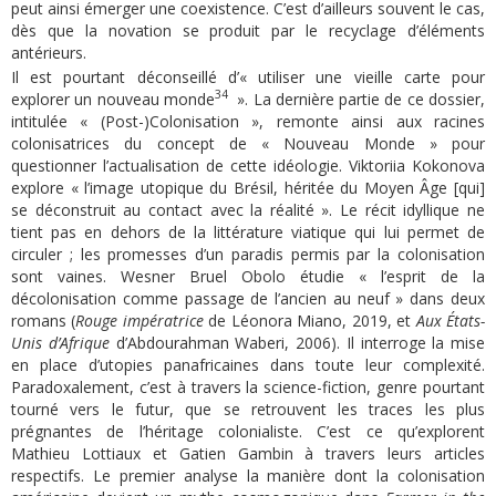
peut ainsi émerger une coexistence. C’est d’ailleurs souvent le cas,
dès que la novation se produit par le recyclage d’éléments
antérieurs.
Il est pourtant déconseillé d’« utiliser une vieille carte pour
34
explorer un nouveau monde
». La dernière partie de ce dossier,
intitulée « (Post-)Colonisation », remonte ainsi aux racines
colonisatrices du concept de « Nouveau Monde » pour
questionner l’actualisation de cette idéologie. Viktoriia Kokonova
explore « l’image utopique du Brésil, héritée du Moyen Âge [qui]
se déconstruit au contact avec la réalité ». Le récit idyllique ne
tient pas en dehors de la littérature viatique qui lui permet de
circuler ; les promesses d’un paradis permis par la colonisation
sont vaines. Wesner Bruel Obolo étudie « l’esprit de la
décolonisation comme passage de l’ancien au neuf » dans deux
romans (
Rouge impératrice
de Léonora Miano, 2019, et
Aux
É
tats-
Unis d’Afrique
d’Abdourahman Waberi, 2006). Il interroge la mise
en place d’utopies panafricaines dans toute leur complexité.
Paradoxalement, c’est à travers la science-fiction, genre pourtant
tourné vers le futur, que se retrouvent les traces les plus
prégnantes de l’héritage colonialiste. C’est ce qu’explorent
Mathieu Lottiaux et Gatien Gambin à travers leurs articles
respectifs. Le premier analyse la manière dont la colonisation