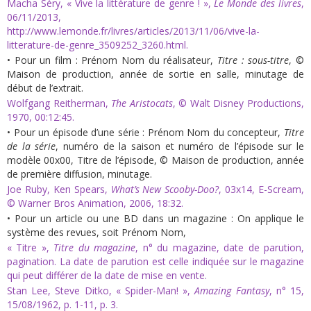
Macha Séry, « Vive la littérature de genre ! »,
Le Monde des livres
,
06/11/2013,
http://www.lemonde.fr/livres/articles/2013/11/06/vive-la-
litterature-de-genre_3509252_3260.html.
• Pour un film : Prénom Nom du réalisateur,
Titre : sous-titre
, ©
Maison de production, année de sortie en salle, minutage de
début de l’extrait.
Wolfgang Reitherman,
The
Aristocats
, © Walt Disney Productions,
1970, 00:12:45.
• Pour un épisode d’une série : Prénom Nom du concepteur,
Titre
de la série
, numéro de la saison et numéro de l’épisode sur le
modèle 00x00, Titre de l’épisode, © Maison de production, année
de première diffusion, minutage.
Joe Ruby, Ken Spears,
What’s New Scooby-Doo
?
, 03x14, E-Scream,
© Warner Bros Animation, 2006, 18:32.
• Pour un article ou une BD dans un magazine : On applique le
système des revues, soit Prénom Nom,
« Titre »,
Titre du magazine
, n° du magazine, date de parution,
pagination. La date de parution est celle indiquée sur le magazine
qui peut différer de la date de mise en vente.
Stan Lee, Steve Ditko, « Spider-Man! »,
Amazing Fantasy
, n° 15,
15/08/1962, p. 1-11, p. 3.