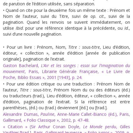
de parution de l’édition utilisée, sans séparation.
• Quand on cite pour la deuxième fois un même texte : Prénom et
Nom de l’auteur, suivi du Titre, suivi de
op.
cit
., suivi de la
pagination. Quand les renvois se suivent immédiatement, on
utilise
Ibid
. pour une référence identique à la précédente, ou
Id
.,
suivi d’une nouvelle pagination.
• Pour un livre : Prénom, Nom,
Titre : sous-titre
, Lieu d’édition,
éditeur, « collection », année d’édition [année de publication
originale], pagination de l’extrait.
Gaston Bachelard,
L’Air et les songes : essai sur l’imagination du
mouvement
, Paris, Librairie Générale Française, « Le Livre de
Poche, Biblio Essais », 2001 [1943], p. 24.
• Pour une édition critique ou une traduction : Prénom Nom de
l’auteur,
Titre : sous-titre
, Prénom Nom du ou des éditeurs (éd.)
ou traducteurs (trad.), Lieu d’édition, éditeur, « collection », année
d’édition, pagination de l’extrait. Si la référence est entre
parenthèses, (éd.) ou (trad.) deviennent [éd.] ou [trad.].
Alexandre Dumas,
Pauline
, Anne-Marie Callet-Bianco (éd.), Paris,
Gallimard, « Folio Classique », 2002, p. 47-48.
« Citation » (Sir Arthur Conan Doyle,
Le Monde perdu
, Gilles
Vauthier [trad.], Paris, Gallimard Jeunesse, « Folio junior », 2009, p.