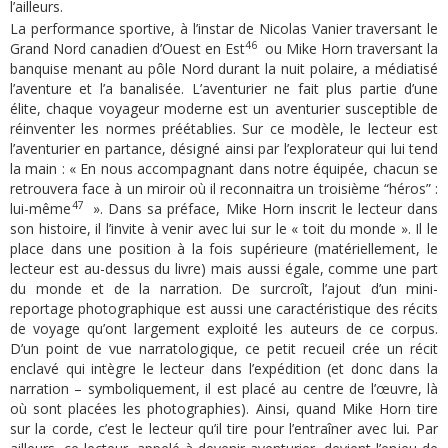
l’ailleurs.
La performance sportive, à l’instar de Nicolas Vanier traversant le
46
Grand Nord canadien d’Ouest en Est
ou Mike Horn traversant la
banquise menant au pôle Nord durant la nuit polaire, a médiatisé
l’aventure et l’a banalisée. L’aventurier ne fait plus partie d’une
élite, chaque voyageur moderne est un aventurier susceptible de
réinventer les normes préétablies. Sur ce modèle, le lecteur est
l’aventurier en partance, désigné ainsi par l’explorateur qui lui tend
la main : « En nous accompagnant dans notre équipée, chacun se
retrouvera face à un miroir où il reconnaitra un troisième “héros” :
47
lui-même
». Dans sa préface, Mike Horn inscrit le lecteur dans
son histoire, il l’invite à venir avec lui sur le « toit du monde ». Il le
place dans une position à la fois supérieure (matériellement, le
lecteur est au-dessus du livre) mais aussi égale, comme une part
du monde et de la narration. De surcroît, l’ajout d’un mini-
reportage photographique est aussi une caractéristique des récits
de voyage qu’ont largement exploité les auteurs de ce corpus.
D’un point de vue narratologique, ce petit recueil crée un récit
enclavé qui intègre le lecteur dans l’expédition (et donc dans la
narration – symboliquement, il est placé au centre de l’œuvre, là
où sont placées les photographies). Ainsi, quand Mike Horn tire
sur la corde, c’est le lecteur qu’il tire pour l’entraîner avec lui
.
Par