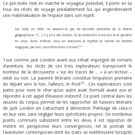
Ce pré-texte met en marche le voyageur potentiel, il porte en lui
tous les récits de voyage préalablement lus qui engendreraient
une matérialisation de l’espace dans son esprit.
Les mots, en effet, ne seraient-ils pas les données premières de la rêverie
géographique ? [...] Il y en a des milliers. Ils se combinent entre eux et se pensent
en nous. Ainsi, enfants, nous en évaluions le mystère et comme les recettes
14
magiques, par eux, nous formulions l’univers
.
Tout comme Jack London avant eux s’était imprégné de romans
d’aventure, les récits de ces trois explorateurs transposent le
bonheur de la découverte « sur les traces de ... » à un lecteur –
initié ou non. La parenté littéraire constitue l’impulsion première
15
du départ vers le loin, l’ailleurs, le froid
. Ces explorateurs sont
partis pour vivre le rêve qu’un autre avait formulé avant eux et
répondre à cet appel d’évasion instinctif. Ce point central dans les
œuvres du corpus permet de les rapprocher de l’univers littéraire
de Jack London en s’attachant à démontrer l’héritage de celui-ci
en leur sein, sans négliger leurs spécificités propres. De nombreux
points communs subsistent entre les deux, il est opportun de
mettre en perspective leurs convergences, tel le portrait de
l’aventurier contemporain dont les traits se redéfinissent lorsqu’ils