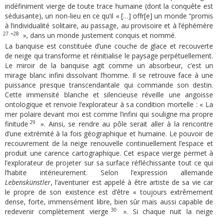
indéfiniment vierge de toute trace humaine (dont la conquête est
séduisante), un non-lieu en ce qu’il « […] offr[e] un monde “promis
à l’individualité solitaire, au passage, au provisoire et à l’éphémère
27
28
”
», dans un monde justement conquis et nommé.
La banquise est constituée d’une couche de glace et recouverte
de neige qui transforme et réinitialise le paysage perpétuellement.
Le miroir de la banquise agit comme un absorbeur, c’est un
mirage blanc infini dissolvant l’homme. Il se retrouve face à une
puissance presque transcendantale qui commande son destin.
Cette immensité blanche et silencieuse réveille une angoisse
ontologique et renvoie l’explorateur à sa condition mortelle : « La
mer polaire devant moi est comme l’infini qui souligne ma propre
29
finitude
». Ainsi, se rendre au pôle serait aller à la rencontre
d’une extrémité à la fois géographique et humaine. Le pouvoir de
recouvrement de la neige renouvelle continuellement l’espace et
produit une carence cartographique. Cet espace vierge permet à
l’explorateur de projeter sur sa surface réfléchissante tout ce qui
l’habite intérieurement. Selon l’expression allemande
Lebenskünstler
, l’aventurier est appelé à être artiste de sa vie car
le propre de son existence est d’être « toujours extrêmement
dense, forte, immensément libre, bien sûr mais aussi capable de
30
redevenir complètement vierge
». Si chaque nuit la neige