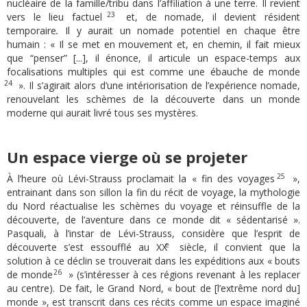
nucléaire de la famille/tribu dans l’affiliation à une terre. Il revient
23
vers le lieu factuel
et, de nomade, il devient résident
temporaire
.
Il y aurait un nomade potentiel en chaque être
humain : « Il se met en mouvement et, en chemin, il fait mieux
que “penser” [...], il énonce, il articule un espace-temps aux
focalisations multiples qui est comme une ébauche de monde
24
». Il s’agirait alors d’une intériorisation
de l’expérience nomade,
renouvelant les schèmes de la découverte dans un monde
moderne qui aurait livré tous ses mystères.
Un espace vierge où se projeter
25
À l’heure où Lévi-Strauss proclamait la « fin des voyages
»,
entrainant dans son sillon la fin du récit de voyage, la mythologie
du Nord réactualise les schèmes du voyage et réinsuffle de la
découverte, de l’aventure dans ce monde dit « sédentarisé ».
Pasquali, à l’instar de Lévi-Strauss, considère que l’esprit de
e
découverte s’est essoufflé au XX
siècle, il convient que la
solution à ce déclin se trouverait dans les expéditions aux « bouts
26
de monde
» (s’intéresser à ces régions revenant à les replacer
au centre). De fait, le Grand Nord, « bout de [l’extrême nord du]
monde », est transcrit dans ces récits comme un espace imaginé