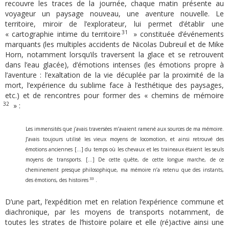
recouvre les traces de la journée, chaque matin présente au
voyageur un paysage nouveau, une aventure nouvelle. Le
territoire, miroir de l’explorateur, lui permet d’établir une
31
« cartographie intime du territoire
» constituée d’événements
marquants (les multiples accidents de Nicolas Dubreuil et de Mike
Horn, notamment lorsqu’ils traversent la glace et se retrouvent
dans l’eau glacée), d’émotions intenses (les émotions propre à
l’aventure : l’exaltation de la vie décuplée par la proximité de la
mort, l’expérience du sublime face à l’esthétique des paysages,
etc.) et de rencontres pour former des « chemins de mémoire
32
» :
Les immensités que j’avais traversées m’avaient ramené aux sources de ma mémoire.
J’avais toujours utilisé les vieux moyens de locomotion, et ainsi retrouvé des
émotions anciennes […] du temps où les chevaux et les traineaux étaient les seuls
moyens de transports. […] De cette quête, de cette longue marche, de ce
cheminement presque philosophique, ma mémoire n’a retenu que des instants,
33
des émotions, des histoires
.
D’une part, l’expédition met en relation l’expérience commune et
diachronique, par les moyens de transports notamment, de
toutes les strates de l’histoire polaire et elle (ré)active ainsi une