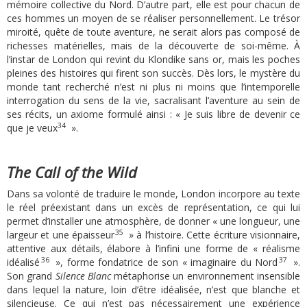
mémoire collective du Nord. D’autre part, elle est pour chacun de
ces hommes un moyen de se réaliser personnellement. Le trésor
miroité, quête de toute aventure, ne serait alors pas composé de
richesses matérielles, mais de la découverte de soi-même. À
l’instar de London qui revint du Klondike sans or, mais les poches
pleines des histoires qui firent son succès. Dès lors, le mystère du
monde tant recherché n’est ni plus ni moins que l’intemporelle
interrogation du sens de la vie, sacralisant l’aventure au sein de
ses récits, un axiome formulé ainsi : « Je suis libre de devenir ce
34
que je veux
».
The Call of the Wild
Dans sa volonté de traduire le monde, London incorpore au texte
le réel préexistant dans un excès de représentation, ce qui lui
permet d’installer une atmosphère, de donner « une longueur, une
35
largeur et une épaisseur
» à l’histoire. Cette écriture visionnaire,
attentive aux détails, élabore à l’infini une forme de « réalisme
36
37
idéalisé
», forme fondatrice de son « imaginaire du Nord
».
Son grand
Silence Blanc
métaphorise un environnement insensible
dans lequel la nature, loin d’être idéalisée, n’est que blanche et
silencieuse. Ce qui n’est pas nécessairement une expérience