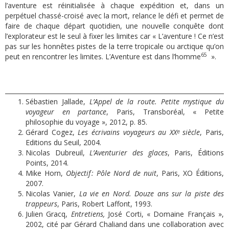
l’aventure est réinitialisée à chaque expédition et, dans un
perpétuel chassé-croisé avec la mort, relance le défi et permet de
faire de chaque départ quotidien, une nouvelle conquête dont
l’explorateur est le seul à fixer les limites car « L’aventure ! Ce n’est
pas sur les honnêtes pistes de la terre tropicale ou arctique qu’on
65
peut en rencontrer les limites. L’Aventure est dans l’homme
».
Sébastien Jallade,
L’Appel de la route. Petite mystique du
voyageur en partance
, Paris, Transboréal, « Petite
philosophie du voyage », 2012, p. 85.
Gérard Cogez,
Les écrivains voyageurs au XXᵉ siècle
,
Paris,
Editions du Seuil, 2004.
Nicolas Dubreuil,
L’Aventurier des glaces
, Paris, Éditions
Points, 2014.
Mike Horn,
Objectif : Pôle Nord de nuit
, Paris, XO Éditions,
2007.
Nicolas Vanier,
La vie en Nord. Douze ans sur la piste des
trappeurs
, Paris, Robert Laffont, 1993.
Julien Gracq,
Entretiens,
José Corti, « Domaine Français »,
2002, cité par Gérard Chaliand dans une collaboration avec