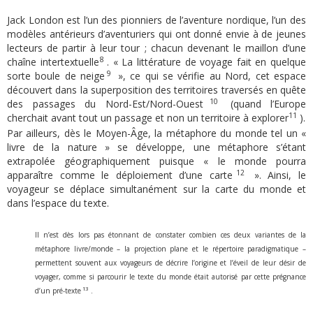
Jack London est l’un des pionniers de l’aventure nordique, l’un des
modèles antérieurs d’aventuriers qui ont donné envie à de jeunes
lecteurs de partir à leur tour ; chacun devenant le maillon d’une
8
chaîne intertextuelle
. « La littérature de voyage fait en quelque
9
sorte boule de neige
», ce qui se vérifie au Nord, cet espace
découvert dans la superposition des territoires traversés en quête
10
des passages du Nord-Est/Nord-Ouest
(quand l’Europe
11
cherchait avant tout un passage et non un territoire à explorer
).
Par ailleurs, dès le Moyen-Âge, la métaphore du monde tel un «
livre de la nature » se développe, une métaphore s’étant
extrapolée géographiquement puisque « le monde pourra
12
apparaître comme le déploiement d’une carte
». Ainsi, le
voyageur se déplace simultanément sur la carte du monde et
dans l’espace du texte.
Il n’est dès lors pas étonnant de constater combien ces deux variantes de la
métaphore livre/monde – la projection plane et le répertoire paradigmatique –
permettent souvent aux voyageurs de décrire l’origine et l’éveil de leur désir de
voyager, comme si parcourir le texte du monde était autorisé par cette prégnance
13
d’un pré-texte
.