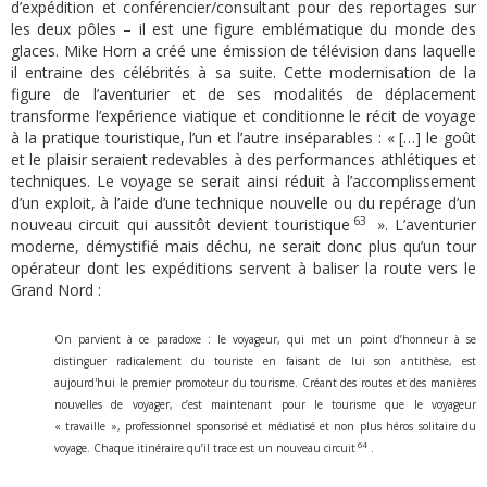
d’expédition et conférencier/consultant pour des reportages sur
les deux pôles – il est une figure emblématique du monde des
glaces. Mike Horn a créé une émission de télévision dans laquelle
il entraine des célébrités à sa suite. Cette modernisation de la
figure de l’aventurier et de ses modalités de déplacement
transforme l’expérience viatique et conditionne le récit de voyage
à la pratique touristique, l’un et l’autre inséparables : « […] le goût
et le plaisir seraient redevables à des performances athlétiques et
techniques. Le voyage se serait ainsi réduit à l’accomplissement
d’un exploit, à l’aide d’une technique nouvelle ou du repérage d’un
63
nouveau circuit qui aussitôt devient touristique
». L’aventurier
moderne, démystifié mais déchu, ne serait donc plus qu’un tour
opérateur dont les expéditions servent à baliser la route vers le
Grand Nord :
On parvient à ce paradoxe : le voyageur, qui met un point d’honneur à se
distinguer radicalement du touriste en faisant de lui son antithèse, est
aujourd'hui le premier promoteur du tourisme. Créant des routes et des manières
nouvelles de voyager, c’est maintenant pour le tourisme que le voyageur
« travaille », professionnel sponsorisé et médiatisé et non plus héros solitaire du
64
voyage. Chaque itinéraire qu’il trace est un nouveau circuit
.