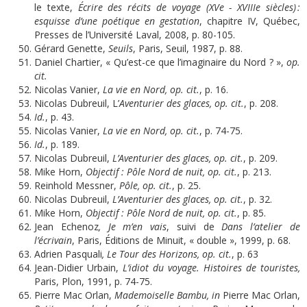
le texte,
Écrire des récits de voyage (XVe - XVIIIe siècles) :
esquisse d’une poétique en gestation
, chapitre IV, Québec,
Presses de l’Université Laval, 2008, p. 80-105.
Gérard Genette,
Seuils
, Paris, Seuil, 1987, p. 88.
Daniel Chartier, « Qu’est-ce que l’imaginaire du Nord ? »,
op.
cit.
Nicolas Vanier,
La vie en Nord, op. cit.
, p. 16.
Nicolas Dubreuil, L’
Aventurier des glaces, op. cit.
, p. 208.
Id.
, p. 43.
Nicolas Vanier,
La vie en Nord, op. cit.
, p. 74-75.
Id.
, p. 189.
Nicolas Dubreuil,
L’Aventurier des glaces, op. cit.
, p. 209.
Mike Horn,
Objectif : Pôle Nord de nuit, op. cit.
, p. 213.
Reinhold Messner,
Pôle, op. cit.
, p. 25.
Nicolas Dubreuil,
L’Aventurier des glaces, op. cit.
, p. 32.
Mike Horn,
Objectif : Pôle Nord de nuit, op. cit.
, p. 85.
Jean Echenoz
, Je m’en vais
, suivi de
Dans l’atelier de
l’écrivain
, Paris, Éditions de Minuit, « double », 1999, p. 68.
Adrien Pasquali
, Le Tour des Horizons, op. cit.
, p. 63
Jean-Didier Urbain,
L’idiot du voyage. Histoires de touristes,
Paris, Plon, 1991, p. 74-75.
Pierre Mac Orlan,
Mademoiselle Bambu,
in
Pierre Mac Orlan,