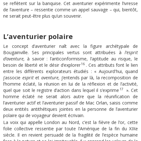
se reflètent sur la banquise. Cet aventurier expérimente l’ivresse
de l’aventure – ressentie comme un appel sauvage – qui, bientôt,
ne serait peut-être plus qu’un souvenir.
L’aventurier polaire
Le concept d’aventurier naît avec la figure archétypale de
Bougainville. Ses principales vertus sont attribuées à
l’esprit
d’aventure
,
à savoir : l’anticonformisme, l’aptitude au risque, le
16
besoin de liberté et le désir d’explorer
. Ces attributs font le lien
entre les différents explorateurs étudiés : « Aujourd'hui, quand
j’associe
esprit
et
aventure,
j’entends par là, la recomposition de
l’homme éclaté, la réunion en lui de la réflexion et de l’activité,
17
quel que soit le registre d’action dans lequel il s’exprime
». Cet
homme éclaté ne serait alors autre que la réunification de
l’aventurier actif et l’aventurier passif de Mac Orlan, saisis comme
deux entités antithétiques jointes en la personne de l’aventurier
polaire qui de voyageur devient écrivain.
La voix qui appelle London au Nord, c’est la fièvre de l’or, cette
folie collective ressentie par toute l’Amérique de la fin du XIXe
siècle. Il en revient persuadé de la fragilité de l’espèce humaine