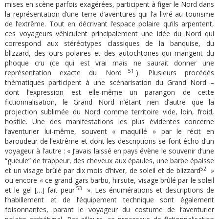
mises en scène parfois exagérées, participent à figer le Nord dans
la représentation d’une terre d’aventures qui l’a livré au tourisme
de l’extrême. Tout en décrivant l’espace polaire qu’ils arpentent,
ces voyageurs véhiculent principalement une idée du Nord qui
correspond aux stéréotypes classiques de la banquise, du
blizzard, des ours polaires et des autochtones qui mangent du
phoque cru (ce qui est vrai mais ne saurait donner une
51
représentation exacte du Nord
). Plusieurs procédés
thématiques participent à une scénarisation du Grand Nord –
dont l’expression est elle-même un parangon de cette
fictionnalisation, le Grand Nord n’étant rien d’autre que la
projection sublimée du Nord comme territoire vide, loin, froid,
hostile. Une des manifestations les plus évidentes concerne
l’aventurier lui-même, souvent « maquillé » par le récit en
baroudeur de l’extrême et dont les descriptions se font écho d’un
voyageur à l’autre : « J’avais laissé en pays évène le souvenir d’une
“gueule” de trappeur, des cheveux aux épaules, une barbe épaisse
52
et un visage brûlé par dix mois d’hiver, de soleil et de blizzard
»
ou encore « ce grand gars barbu, hirsute, visage brûlé par le soleil
53
et le gel […] fait peur
». Les énumérations et descriptions de
l’habillement et de l’équipement technique sont également
foisonnantes, parant le voyageur du costume de l’aventurier