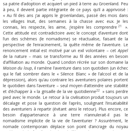
sa patrie d’adoption et acquiert un pied à terre au Groenland. Peu
à peu, il devient partie intégrante de ce pays qu’il a apprivoisé :
« Au fil des ans j’ai appris le groenlandais, passé des mois dans
les villages Inuit, des semaines à la chasse avec eux. Je les
21
connais, les respecte, les aime, j’espère les comprendre
».
Cette attitude est contradictoire avec le concept d’aventure dont
l’un des schèmes (le nomadisme) se réactualise, faisant de la
perspective de l’enracinement, la quête même de l’aventure. Le
renoncement initial est motivé par un exil volontaire – cet
Appel
de la nature – mais se transforme au fil des années en besoin
d’affiliation au monde. Quand London récrée sur son domaine la
Maison du loup
, il ramène l’aventure dans son quotidien (un échec
qui le fait sombrer dans le « Silence Blanc » de l’alcool et de la
dépression), alors qu’au contraire les aventuriers polaires portent
le quotidien dans l’aventure – seul moyen d’atteindre une stabilité
22
et d’échapper à « la grisaille de la vie quotidienne
» sans perdre
pied avec le monde. Le retour à la civilisation produit toujours un
décalage et pose la question de l’après, soulignant l’insatiabilité
des aventuriers à repartir (évitant ainsi le retour). Plus encore, ce
besoin d’appartenance à une terre n’annulerait-il pas le
nomadisme implicite de la vie de l’aventurier ? Assurément, le
nomade contemporain déplace son point d’ancrage du noyau