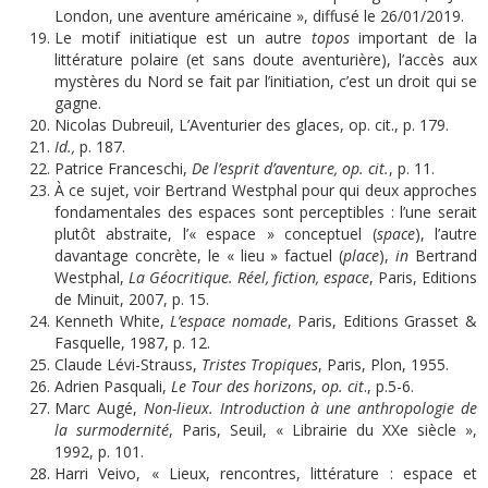
London, une aventure américaine », diffusé le 26/01/2019.
Le motif initiatique est un autre
topos
important de la
littérature polaire (et sans doute aventurière), l’accès aux
mystères du Nord se fait par l’initiation, c’est un droit qui se
gagne.
Nicolas Dubreuil, L’Aventurier des glaces, op. cit., p. 179.
Id
.,
p. 187.
Patrice Franceschi,
De l’esprit d’aventure, op. cit.
, p. 11.
À ce sujet, voir Bertrand Westphal pour qui deux approches
fondamentales des espaces sont perceptibles : l’une serait
plutôt abstraite, l’« espace » conceptuel (
space
), l’autre
davantage concrète, le « lieu » factuel (
place
),
in
Bertrand
Westphal,
La Géocritique. Réel, fiction, espace
, Paris, Editions
de Minuit, 2007, p. 15.
Kenneth White,
L’espace nomade
, Paris, Editions Grasset &
Fasquelle, 1987, p. 12.
Claude Lévi-Strauss,
Tristes Tropiques
, Paris, Plon, 1955.
Adrien Pasquali,
Le Tour des horizons
,
op. cit
., p.5-6.
Marc Augé,
Non-lieux. Introduction à une anthropologie de
la surmodernité
, Paris, Seuil, « Librairie du XXe siècle »,
1992, p. 101.
Harri Veivo, « Lieux, rencontres, littérature : espace et