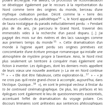
polaire archétypal. Par ailleurs, ce processus de fictionnalisation
se développe également par le recours à la représentation du
Nord comme terre des origines du monde, berceau d’une
mythique civilisation perdue. Décrit comme la « terre des
54
chasseurs-cueilleurs du paléolithique
», le Nord apparaît nimbé
de l’aura nostalgique du paradis inéluctablement perdu : « Pendant
plus de dix ans, j’ai parcouru le Grand Nord, traversé des
immensités vides à la recherche d’un passé disparu. […] j’ai
pagayé des mois sur des rivières et des lacs sauvages comme
55
aux premiers temps du monde
». Cette dramatisation d’un
monde à l’agonie ayant perdu ses origines primitives est
concomitante d’une écriture presque romanesque qui installe une
atmosphère de mystère propre à l’aventure. Ainsi, le Nord n’est
plus seulement un territoire à conquérir mais également une
fiction à inventer. Les épilogues, dont les derniers mots appellent
de leurs vœux une nouvelle aventure (« La vie en Nord continue
56
57
» – « Elle doit être fabuleuse, cette exploration-là…
» – « Je
ne crois pas qu’il reste grand-chose à accomplir, aujourd'hui, dans
58
l’Arctique. Quoique…
»), en sont le principal vecteur à l’instar du
to be
continued
cinématographique. De plus, les préfaces et les
épilogues sont également le lieu de questionnements existentiels,
accentuant l’effet de dramatisation du voyage polaire. Ces
discours liminaires sont prétextes aux sentences philosophiques