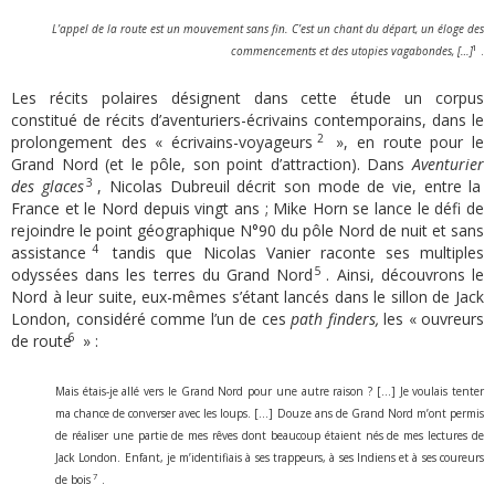
L’appel de la route est un mouvement
sans fin
.
C’est un chant du départ,
un éloge des
1
commencements et des utopies vagabondes
, […]
.
Les récits polaires désignent dans cette étude un corpus
constitué de récits d’aventuriers-écrivains contemporains, dans le
2
prolongement des « écrivains-voyageurs
», en route pour le
Grand Nord (et le pôle, son point d’attraction). Dans
Aventurier
3
des
glaces
, Nicolas Dubreuil décrit son mode de vie, entre la
France et le Nord depuis vingt ans ; Mike Horn se lance le défi de
rejoindre le point géographique N°90 du pôle Nord de nuit et sans
4
assistance
tandis que Nicolas Vanier raconte ses multiples
5
odyssées dans les terres du Grand Nord
. Ainsi, découvrons le
Nord à leur suite, eux-mêmes s’étant lancés dans le sillon de Jack
London, considéré comme l’un de ces
path finders
,
les « ouvreurs
6
de route
» :
Mais étais-je allé vers le Grand Nord pour une autre raison ? […] Je voulais tenter
ma chance de converser avec les loups. […] Douze ans de Grand Nord m’ont permis
de réaliser une partie de mes rêves dont beaucoup étaient nés de mes lectures de
Jack London. Enfant, je m’identifiais à ses trappeurs, à ses Indiens et à ses coureurs
7
de bois
.