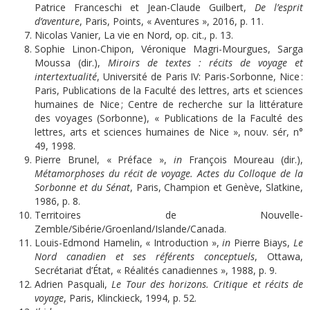
Patrice Franceschi et Jean-Claude Guilbert,
De l’esprit
d’aventure
, Paris, Points, « Aventures », 2016, p. 11.
Nicolas Vanier, La vie en Nord, op. cit., p. 13.
Sophie Linon-Chipon, Véronique Magri-Mourgues, Sarga
Moussa (dir.),
Miroirs de textes : récits de voyage et
intertextualité
, Université de Paris IV: Paris-Sorbonne, Nice :
Paris, Publications de la Faculté des lettres, arts et sciences
humaines de Nice ; Centre de recherche sur la littérature
des voyages (Sorbonne), « Publications de la Faculté des
lettres, arts et sciences humaines de Nice », nouv. sér, n°
49, 1998.
Pierre Brunel, « Préface »,
in
François Moureau (dir.),
Métamorphoses du récit de voyage. Actes du Colloque de la
Sorbonne et du Sénat
, Paris, Champion et Genève, Slatkine,
1986, p. 8.
Territoires de Nouvelle-
Zemble/Sibérie/Groenland/Islande/Canada.
Louis-Edmond Hamelin, « Introduction »,
in
Pierre Biays,
Le
Nord canadien et ses référents conceptuels
, Ottawa,
Secrétariat d’État, « Réalités canadiennes », 1988, p. 9.
Adrien Pasquali,
Le T
our des horizons. Critique et récits de
voyage
, Paris, Klinckieck, 1994, p. 52.