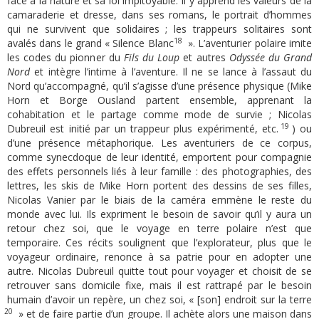
face à la nature et sa loi impitoyable. Il y apprend les valeurs de la
camaraderie et dresse, dans ses romans, le portrait d’hommes
qui ne survivent que solidaires ; les trappeurs solitaires sont
18
avalés dans le grand « Silence Blanc
». L’aventurier polaire imite
les codes du pionner du
Fils du Loup
et autres
Odyssée du Grand
Nord
et intègre l’intime à l’aventure. Il ne se lance à l’assaut du
Nord qu’accompagné, qu’il s’agisse d’une présence physique (Mike
Horn et Borge Ousland partent ensemble, apprenant la
cohabitation et le partage comme mode de survie ; Nicolas
19
Dubreuil est initié par un trappeur plus expérimenté, etc.
) ou
d’une présence métaphorique. Les aventuriers de ce corpus,
comme synecdoque de leur identité, emportent pour compagnie
des effets personnels liés à leur famille : des photographies, des
lettres, les skis de Mike Horn portent des dessins de ses filles,
Nicolas Vanier par le biais de la caméra emmène le reste du
monde avec lui. Ils expriment le besoin de savoir qu’il y aura un
retour chez soi, que le voyage en terre polaire n’est que
temporaire. Ces récits soulignent que l’explorateur, plus que le
voyageur ordinaire, renonce à sa patrie pour en adopter une
autre. Nicolas Dubreuil quitte tout pour voyager et choisit de se
retrouver sans domicile fixe, mais il est rattrapé par le besoin
humain d’avoir un repère, un chez soi, « [son] endroit sur la terre
20
» et de faire partie d’un groupe. Il achète alors une maison dans