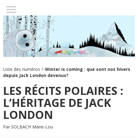
L’AVENTURIER POLAIRE
UN ESPACE VIERGE OÙ SE PROJETER
THE CALL OF THE WILD
L’AVENTURE MODERNE : UNE FICTION ?
CONCLUSION
Liste des numéros
>
Winter is coming : que sont nos hivers
depuis Jack London devenus?
LES RÉCITS POLAIRES :
L’HÉRITAGE DE JACK
LONDON
Par SOLBACH Marie-Lou