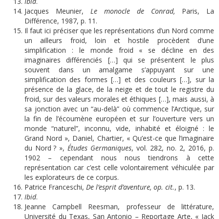
Ibid
.
Jacques Meunier,
Le monocle de Conrad,
Paris, La
Différence, 1987, p. 11.
Il faut ici préciser que les représentations d’un Nord comme
un ailleurs froid, loin et hostile procèdent d’une
simplification : le monde froid « se décline en des
imaginaires différenciés […] qui se présentent le plus
souvent dans un amalgame s’appuyant sur une
simplification des formes […] et des couleurs […], sur la
présence de la glace, de la neige et de tout le registre du
froid, sur des valeurs morales et éthiques […], mais aussi, à
sa jonction avec un “au-delà” où commence l’Arctique, sur
la fin de l’écoumène européen et sur l’ouverture vers un
monde “naturel”, inconnu, vide, inhabité et éloigné : le
Grand Nord », Daniel, Chartier, « Qu’est-ce que l’imaginaire
du Nord ? »,
Études Germaniques
, vol. 282, no. 2, 2016, p.
1902 – cependant nous nous tiendrons à cette
représentation car c’est celle volontairement véhiculée par
les explorateurs de ce corpus.
Patrice Franceschi,
De l’esprit d’aventure, op. cit.
, p. 13.
Ibid
.
Jeanne Campbell Reesman, professeur de littérature,
Université du Texas, San Antonio – Reportage Arte, « Jack