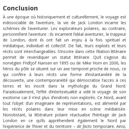
Conclusion
À une époque où historiquement et culturellement, le voyage est
indissociable de l’aventure, la vie de Jack London incarne les
schèmes de l’aventurier. Les explorateurs polaires, au contraire,
personnifient l’aventure : ils incarnent l’idéal aventurier, le trappeur
de London, dont ils ont fait un enjeu à la fois spirituel et
médiatique, individuel et collectif. De fait, leurs exploits et leurs
récits sont interchangeables. S’inscrire dans cette filiation littéraire
permet de revendiquer un statut littéraire. Qu’il s’agisse du
norvégien Fridtjof Nansen en 1895 ou de Mike Horn en 2006, les
héros du pôle se situent sur un axe temporel proche de nous, ce
qui confère à leurs récits une forme d’instantanéité de la
découverte, une contemporanéité qui démocratise l’accès à ces
terres et les inscrit dans la mythologie du Grand Nord.
Paradoxalement, l’effet d’intertextualité a vidé le voyage de son
exotisme car il n’est plus d’endroits non explorés. Ce Nord, avant
tout l’objet d’un imaginaire de représentations, est alimenté par
les récits polaires dans leur mise en scène médiatisée.
Nonobstant, la littérature polaire réactualise l’héritage de Jack
London en ce qu’ils appréhendent également le Nord par
l’expérience de l’hiver et du territoire –
de facto
temporaire. Ainsi,