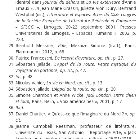
identité dans
Journal du dehors
et
La Vie extérieur
e
d’Annie
Ernaux »,
in
Jean-Marie Grassin, Juliette Vion-Dury, Bertrand
Westphal (dir.),
Littérature et espaces. Actes du XXX
e
congrès
de la Société Française de Littérature Générale et Comparée
– SFLGG –
, Limoges, 20-22 septembre 2001, Presses
Universitaires de Limoges, « Espaces Humains », 2002, p.
223.
Reinhold Messner,
Pô
l
e
, Mézaize Sidonie (trad.), Paris,
Flammarion, 2012, p. 68.
Patrice Franceschi,
De l’esprit d’aventure, op. cit.
, p. 27.
Sébastien Jallade,
L’Appel de la route. Petite mystique du
voyageur en partance
,
op. cit
., p. 47.
I
d.
, p. 48.
Nicolas Vanier,
La vie en Nord
,
op. cit
., p. 13.
Sébastien Jallade,
L’Appel de la route
,
op. cit
., p. 20.
Simone Chambon et Anne Wicke,
Jack London. Entre chien
et loup
, Paris, Belin, « Voix américaines », 2001, p. 17.
Ibid
.
Daniel Chartier, « Qu’est-ce que l’imaginaire du Nord ? »,
op.
cit.
Jeanne Campbell Reesman, professeur de littérature,
Université du Texas, San Antonio – Reportage Arte, « Jack
London, une aventure américaine », diffusé le 26/01/2019.