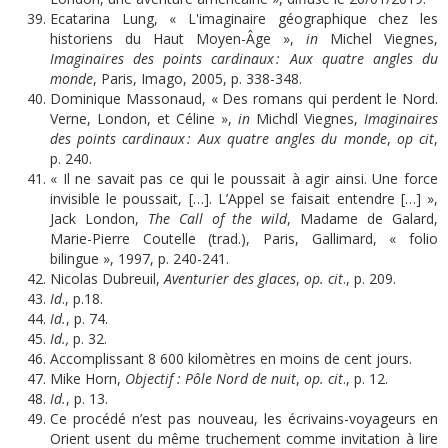
Ecatarina Lung, « L'imaginaire géographique chez les
historiens du Haut Moyen-Âge »,
in
Michel Viegnes,
Imaginaires des points cardinaux : Aux quatre angles du
monde
, Paris, Imago, 2005, p. 338-348.
Dominique Massonaud, « Des romans qui perdent le Nord.
Verne, London, et Céline »,
in
Michdl Viegnes,
Imaginaires
des points cardinaux : Aux quatre angles du monde
,
op
cit
,
p. 240.
« Il ne savait pas ce qui le poussait à agir ainsi. Une force
invisible le poussait, […]. L’Appel se faisait entendre […] »,
Jack London,
The Call of the wild
, Madame de Galard,
Marie-Pierre Coutelle (trad.), Paris, Gallimard, « folio
bilingue », 1997, p. 240-241.
Nicolas Dubreuil,
Aventurier des glaces
,
op. cit
., p. 209.
Id
., p.18.
Id.
, p. 74.
Id.,
p. 32.
Accomplissant 8 600 kilomètres en moins de cent jours.
Mike Horn,
Objectif : Pôle Nord de nuit
,
op. cit
., p. 12.
Id.
, p. 13.
Ce procédé n’est pas nouveau, les écrivains-voyageurs en
Orient usent du même truchement comme invitation à lire