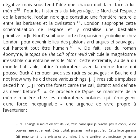
négative mais sous-tend l’idée que chacun doit faire face à lui-
38
même
. Pour les historiens du Moyen-âge, le Nord est l’espace
de la barbarie, l’océan nordique constitue une frontière naturelle
39
entre les barbares et la civilisation
. London s’approprie cette
schématisation de l’espace et y cristallise une bestialité
primitive : « [le Nord] subit une sorte d'expansion symbolique chez
London, pour devenir le lieu des pulsions archaïques et sauvages,
40
qui hantent tout être humain
». De fait, issu du roman
éponyme, le
topos
de
The Call of the Wild
véhicule le magnétisme
irrésistible qui entraîne vers le Nord. Cette extrémité, au-delà du
monde habitable, attire l’explorateur avec la même force qui
pousse Buck à renouer avec ses racines sauvages : « But he did
not know why he did these various things. […] Irresistible impulses
seized him. […] From the forest came the call, distinct and definite
41
as never before
». Ce procédé de l’Appel se manifeste de la
même manière chez les explorateurs polaires qui témoignent
d’une force inexpugnable – une urgence de vivre propre à
l’aventurier :
Si j’ai changé si radicalement de vie, c’est parce que je n’avais pas le choix, je ne
pouvais faire autrement. C’était vital, je serais mort à petit feu. Cette force qui m’a
fait renoncer à une existence ordinaire, à une carrière prometteuse, je ne la