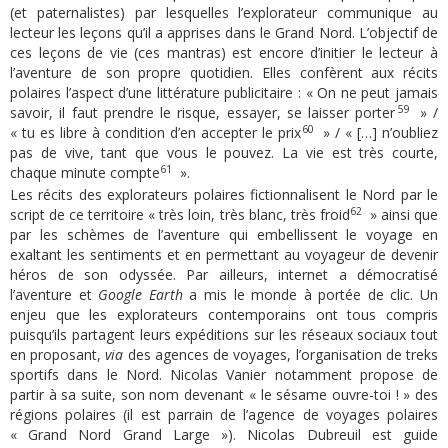
(et paternalistes) par lesquelles l’explorateur communique au
lecteur les leçons qu’il a apprises dans le Grand Nord. L’objectif de
ces leçons de vie (ces mantras) est encore d’initier le lecteur à
l’aventure de son propre quotidien. Elles confèrent aux récits
polaires l’aspect d’une littérature publicitaire : « On ne peut jamais
59
savoir, il faut prendre le risque, essayer, se laisser porter
» /
60
« tu es libre à condition d’en accepter le prix
» / « […] n’oubliez
pas de vive, tant que vous le pouvez. La vie est très courte,
61
chaque minute compte
».
Les récits des explorateurs polaires fictionnalisent le Nord par le
62
script de ce territoire « très loin, très blanc, très froid
» ainsi que
par les schèmes de l’aventure qui embellissent le voyage en
exaltant les sentiments et en permettant au voyageur de devenir
héros de son odyssée. Par ailleurs, internet a démocratisé
l’aventure et
Google E
arth
a mis le monde à portée de clic. Un
enjeu que les explorateurs contemporains ont tous compris
puisqu’ils partagent leurs expéditions sur les réseaux sociaux tout
en proposant,
via
des agences de voyages, l’organisation de treks
sportifs dans le Nord. Nicolas Vanier notamment propose de
partir à sa suite, son nom devenant « le sésame ouvre-toi ! » des
régions polaires (il est parrain de l’agence de voyages polaires
« Grand Nord Grand Large »). Nicolas Dubreuil est guide