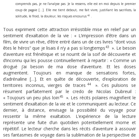
comprends pas, je ne l’analyse pas. Je la ressens, elle est en moi depuis le premier
coup de pagaie […]. Elle me tient debout, me fait vivre, justifiant les sacrifices, la
42
solitude, le froid, la douleur, les risques encourus
.
Tous expriment cette attraction irrésistible mise en relief par un
sentiment d’exaltation de la vie : « L’impression d’être dans un
film, de vivre un rêve, d’être entré dans un de ces livres “dont vous
43
êtes le héros” que je lisais il n’y a pas si longtemps
». Le besoin
d’aventure est frénétique et se nourrit de la soif de découverte et
d’inconnu qui les pousse continuellement à repartir : « Comme un
drogué j’ai besoin de ma dose d’aventure. Et les doses
augmentent. Toujours en manque de sensations fortes,
d’adrénaline […]. Et en quête de découverte, d’exploration de
44
territoires inconnus, vierges de traces
». Ces pulsions se
résument parfaitement par le credo de Nicolas Dubreuil :
45
« Toujours un peu plus loin
». Les récits polaires magnifient le
sentiment d’exaltation de la vie et le communiquent au lecteur. Ce
dernier, à distance, envisage la possibilité du voyage pour
ressentir la même exaltation. L’expérience de la lecture
représente une fuite d’un quotidien potentiellement morne et
répétitif. Le lecteur cherche dans les récits d’aventure à assouvir
ses fantasmes de voyage dans la sublimation de la perspective de