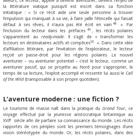
ailleurs, ce lecteur, appelé à devenir aventurier, devient l’enjeu de
la littérature viatique puisqu’il est inscrit dans sa fonction
initiatique : « Si ce récit aide une seule personne à trouver
l’impulsion qui manquait à sa vie, à faire jaillir l’étincelle qui faisait
48
défaut à ses rêves, il n’aura pas été écrit en vain
». Par
49
l’inclusion du lecteur dans les préfaces
, les récits polaires
s’apparentent au
ready-made
. Il s’agit de « transformer les
50
lecteurs en destinataires actifs et complices
». Dans cette idée
d’affiliation littéraire, par l’invitation de l’explorateur, le lecteur
reçoit un passe-droit pour les régions polaires. Le nouvel
aventurier – ou aventurier potentiel – c’est le lecteur, comme un
aventurier passif, qui se projette au Nord pour s’approprier, le
temps de sa lecture, l’exploit accompli et ressentir lui aussi le
Call
of the Wild
(transposable à son propre quotidien).
L’aventure moderne : une fiction ?
Le tourisme de masse naît dans la pratique du
Grand Tour
, ce
voyage effectué par la jeunesse aristocratique britannique au
e
XVII
siècle afin de parfaire sa connaissance du monde. Les récits
rapportés de ces périples sont les premiers témoignages d’une
vision stéréotypée du monde. Or, les récits polaires, dans des