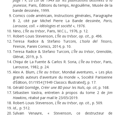
page ! », La Loi de 1949 sur les publications destinées à la
jeunesse
, Paris, Éditions du temps, Angoulême, Musée de la
bande dessinée, 1999.
Comics code américain, Instructions générales, Paragraphe
B 2, cité par Michel Pierre La Bande dessinée
, Paris,
Larousse, coll. « Idéologies et société », 1976.
Nino,
L’
Île au trésor
, Paris, M.C.L., 1976, p. 12.
Robert-Louis Stevenson,
L’
Île au trésor, op.
cit
., p. 496.
Teresa Radice & Stefano Turconi,
L’
Isola
del
Tesoro
,
Firenze, Panini Comics, 2014, p. 10.
Teresa Radice & Stefano Turconi,
L’
Île au trésor
, Grenoble,
Glénat, 2019, p. 5.
Chiqui de La Fuente & Carlos R. Soria,
L’
Île au trésor
, Paris,
Larousse, 1982, p. 24.
Alex A. Blum,
L’
île au trésor
, Mondial aventures, « Les plus
grands auteurs d'aventure du monde », Société Parisienne
d’Édition, 01/1954 [1949 Classics Illustrated], p. 17.
Gérald Gorridge,
Créer une BD pour les Nuls
,
op.
cit
, p. 168.
Sébastien Vastra, entretien à propos du tome 2 de
Jim
Hawkins
, réalisé par mail le 23/05/2019.
Robert-Louis Stevenson,
L’
Île au trésor
,
op.
cit
.
, p. 509.
Id.,
. p. 512.
Sylvain Venayre, « Stevenson, ce destructeur de