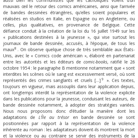
aussi bien les communistes que les catholiques voient d’un
mauvais œil le retour des comics américaines, ainsi que l’arrivée
de bandes dessinées étrangères, qu’elles soient populaires et
réalisées en studios en Italie, en Espagne ou en Angleterre, ou
celles, plus qualitatives, en provenance de Belgique. Cette
défiance conduit à la création de la loi du 16 juillet 1949 sur les
« publications destinées à la jeunesse », qui vise surtout les
journaux de bande dessinée, accusés, à l’époque, de tous les
8
maux
. On observe quelque chose de très semblable aux États-
Unis, avec le « Comics code américain », élaboré en partenariat
entre les autorités et les éditeurs de
comic-books
, ratifié le 26
octobre 1954 : le paragraphe B mentionne notamment que « sont
interdites les scènes où le sang est excessivement versé, où sont
9
représentés des crimes sanglants et cruels […]
». Ces textes,
toujours en vigueur, mais assouplis dans leur application depuis,
ont longtemps interdit la représentation de la violence explicite
dans les publications pour la jeunesse, conduisant les auteurs, de
bande dessinée notamment, à adopter des stratégies variées.
Nous nous proposons donc d’étudier la manière dont les
adaptations de
L’Île au trésor
en bande dessinée se sont
positionnées par rapport à la représentation de la violence
inhérente au roman : les adaptateurs doivent-ils montrent la mort
et la violence ou au contraire se servir des instruments de la