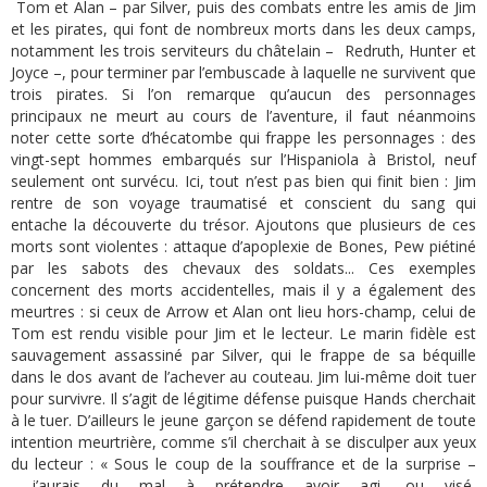
Tom et Alan – par Silver, puis des combats entre les amis de Jim
et les pirates, qui font de nombreux morts dans les deux camps,
notamment les trois serviteurs du châtelain – Redruth, Hunter et
Joyce –, pour terminer par l’embuscade à laquelle ne survivent que
trois pirates. Si l’on remarque qu’aucun des personnages
principaux ne meurt au cours de l’aventure, il faut néanmoins
noter cette sorte d’hécatombe qui frappe les personnages : des
vingt-sept hommes embarqués sur l’Hispaniola à Bristol, neuf
seulement ont survécu. Ici, tout n’est pas bien qui finit bien : Jim
rentre de son voyage traumatisé et conscient du sang qui
entache la découverte du trésor. Ajoutons que plusieurs de ces
morts sont violentes : attaque d’apoplexie de Bones, Pew piétiné
par les sabots des chevaux des soldats... Ces exemples
concernent des morts accidentelles, mais il y a également des
meurtres : si ceux de Arrow et Alan ont lieu hors-champ, celui de
Tom est rendu visible pour Jim et le lecteur. Le marin fidèle est
sauvagement assassiné par Silver, qui le frappe de sa béquille
dans le dos avant de l’achever au couteau. Jim lui-même doit tuer
pour survivre. Il s’agit de légitime défense puisque Hands cherchait
à le tuer. D’ailleurs le jeune garçon se défend rapidement de toute
intention meurtrière, comme s’il cherchait à se disculper aux yeux
du lecteur : « Sous le coup de la souffrance et de la surprise –
j’aurais du mal à prétendre avoir agi, ou visé,