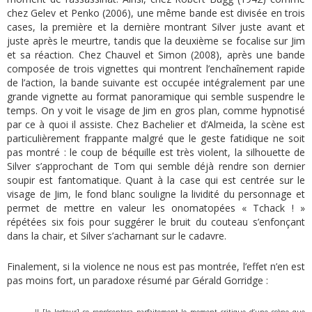
chez Gelev et Penko (2006), une même bande est divisée en trois
cases, la première et la dernière montrant Silver juste avant et
juste après le meurtre, tandis que la deuxième se focalise sur Jim
et sa réaction. Chez Chauvel et Simon (2008), après une bande
composée de trois vignettes qui montrent l’enchaînement rapide
de l’action, la bande suivante est occupée intégralement par une
grande vignette au format panoramique qui semble suspendre le
temps. On y voit le visage de Jim en gros plan, comme hypnotisé
par ce à quoi il assiste. Chez Bachelier et d’Almeida, la scène est
particulièrement frappante malgré que le geste fatidique ne soit
pas montré : le coup de béquille est très violent, la silhouette de
Silver s’approchant de Tom qui semble déjà rendre son dernier
soupir est fantomatique. Quant à la case qui est centrée sur le
visage de Jim, le fond blanc souligne la lividité du personnage et
permet de mettre en valeur les onomatopées « Tchack ! »
répétées six fois pour suggérer le bruit du couteau s’enfonçant
dans la chair, et Silver s’acharnant sur le cadavre.
Finalement, si la violence ne nous est pas montrée, l’effet n’en est
pas moins fort, un paradoxe résumé par Gérald Gorridge :