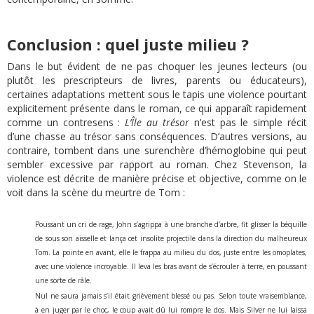
Conclusion : quel juste milieu ?
Dans le but évident de ne pas choquer les jeunes lecteurs (ou
plutôt les prescripteurs de livres, parents ou éducateurs),
certaines adaptations mettent sous le tapis une violence pourtant
explicitement présente dans le roman, ce qui apparaît rapidement
comme un contresens :
L’Île au trésor
n’est pas le simple récit
d’une chasse au trésor sans conséquences. D’autres versions, au
contraire, tombent dans une surenchère d’hémoglobine qui peut
sembler excessive par rapport au roman. Chez Stevenson, la
violence est décrite de manière précise et objective, comme on le
voit dans la scène du meurtre de Tom :
Poussant un cri de rage, John s’agrippa à une branche d’arbre, fit glisser la béquille
de sous son aisselle et lança cet insolite projectile dans la direction du malheureux
Tom. La pointe en avant, elle le frappa au milieu du dos, juste entre les omoplates,
avec une violence incroyable. Il leva les bras avant de s’écrouler à terre, en poussant
une sorte de râle.
Nul ne saura jamais s’il était grièvement blessé ou pas. Selon toute vraisemblance,
à en juger par le choc, le coup avait dû lui rompre le dos. Mais Silver ne lui laissa