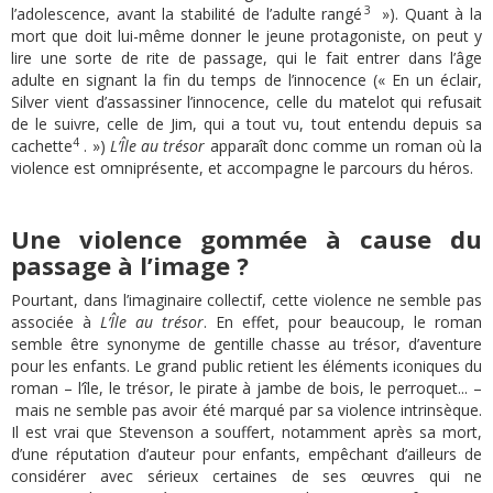
3
l’adolescence, avant la stabilité de l’adulte rangé
»). Quant à la
mort que doit lui-même donner le jeune protagoniste, on peut y
lire une sorte de rite de passage, qui le fait entrer dans l’âge
adulte en signant la fin du temps de l’innocence (« En un éclair,
Silver vient d’assassiner l’innocence, celle du matelot qui refusait
de le suivre, celle de Jim, qui a tout vu, tout entendu depuis sa
4
cachette
. »)
L’Île au trésor
apparaît donc comme un roman où la
violence est omniprésente, et accompagne le parcours du héros.
Une violence gommée à cause du
passage à l’image ?
Pourtant, dans l’imaginaire collectif, cette violence ne semble pas
associée à
L’Île au trésor
. En effet, pour beaucoup, le roman
semble être synonyme de gentille chasse au trésor, d’aventure
pour les enfants. Le grand public retient les éléments iconiques du
roman – l’île, le trésor, le pirate à jambe de bois, le perroquet... –
mais ne semble pas avoir été marqué par sa violence intrinsèque.
Il est vrai que Stevenson a souffert, notamment après sa mort,
d’une réputation d’auteur pour enfants, empêchant d’ailleurs de
considérer avec sérieux certaines de ses œuvres qui ne