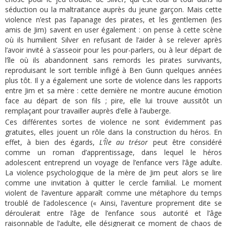
séduction ou la maltraitance auprès du jeune garçon. Mais cette
violence n’est pas l’apanage des pirates, et les gentlemen (les
amis de Jim) savent en user également : on pense à cette scène
où ils humilient Silver en refusant de l’aider à se relever après
l’avoir invité à s’asseoir pour les pour-parlers, ou à leur départ de
l’île où ils abandonnent sans remords les pirates survivants,
reproduisant le sort terrible infligé à Ben Gunn quelques années
plus tôt. Il y a également une sorte de violence dans les rapports
entre Jim et sa mère : cette dernière ne montre aucune émotion
face au départ de son fils ; pire, elle lui trouve aussitôt un
remplaçant pour travailler auprès d’elle à l’auberge.
Ces différentes sortes de violence ne sont évidemment pas
gratuites, elles jouent un rôle dans la construction du héros. En
effet, à bien des égards,
L’Île au trésor
peut être considéré
comme un roman d’apprentissage, dans lequel le héros
adolescent entreprend un voyage de l’enfance vers l’âge adulte.
La violence psychologique de la mère de Jim peut alors se lire
comme une invitation à quitter le cercle familial. Le moment
violent de l’aventure apparaît comme une métaphore du temps
troublé de l’adolescence (« Ainsi, l’aventure proprement dite se
déroulerait entre l’âge de l’enfance sous autorité et l’âge
raisonnable de l’adulte, elle désignerait ce moment de chaos de