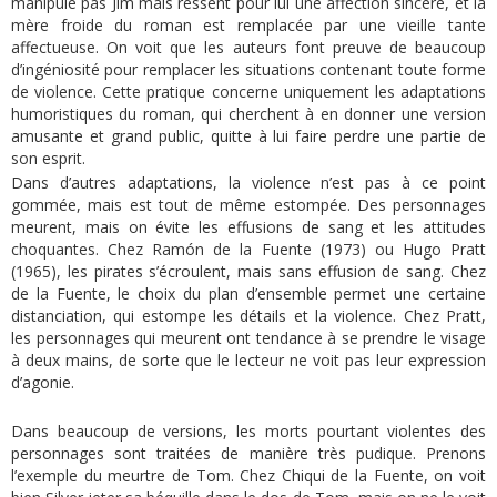
manipule pas Jim mais ressent pour lui une affection sincère, et la
mère froide du roman est remplacée par une vieille tante
affectueuse. On voit que les auteurs font preuve de beaucoup
d’ingéniosité pour remplacer les situations contenant toute forme
de violence. Cette pratique concerne uniquement les adaptations
humoristiques du roman, qui cherchent à en donner une version
amusante et grand public, quitte à lui faire perdre une partie de
son esprit.
Dans d’autres adaptations, la violence n’est pas à ce point
gommée, mais est tout de même estompée. Des personnages
meurent, mais on évite les effusions de sang et les attitudes
choquantes. Chez Ramón de la Fuente (1973) ou Hugo Pratt
(1965), les pirates s’écroulent, mais sans effusion de sang. Chez
de la Fuente, le choix du plan d’ensemble permet une certaine
distanciation, qui estompe les détails et la violence. Chez Pratt,
les personnages qui meurent ont tendance à se prendre le visage
à deux mains, de sorte que le lecteur ne voit pas leur expression
d’agonie.
Dans beaucoup de versions, les morts pourtant violentes des
personnages sont traitées de manière très pudique. Prenons
l’exemple du meurtre de Tom. Chez Chiqui de la Fuente, on voit