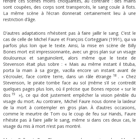
rendre ces scènes moins choquantes, au contraire : des mains
sont coupées, des corps sont transpercés, le sang coule à flots.
La même scène à l’écran donnerait certainement lieu à une
restriction d’âge.
D’autres adaptations n’hésitent pas à faire jaillir le sang. C’est le
cas de celle de Michel Faure et François Corteggiani (1991), qui va
parfois plus loin que le texte. Ainsi, la mise en scène de Billy
Bones mort est impressionnante, avec un gros plan sur un visage
douloureux et sanguinolent, alors même que le texte de
Stevenson était plus sobre : « Mais au même instant il tituba,
porta la main à sa gorge, vacilla encore un instant avant de
18
s’écrouler, face contre terre, dans un râle étrange
. » Chez
Stevenson, le pirate tombe face au sol (même s’il se contredit
quelques pages plus loin, où il précise que Bones repose « sur le
19
dos
»), ce qui doit justement empêcher la vision pénible du
visage du mort. Au contraire, Michel Faure nous donne la laideur
de la mort à contempler en gros plan. À d’autres occasions,
comme le meurtre de Tom ou le coup de feu sur Hands, Faure
n’hésite pas à faire jaillir le sang, même si dans ces deux cas, le
visage du mis à mort n’est pas montré.