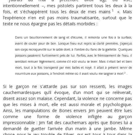
intentionnellement –, mes pistolets partirent tous les deux à la
1
fois, et s'échappèrent tous les deux de mes mains
». Mais
l’expérience n'en est pas moins traumatisante, surtout que le
texte ne nous épargne pas les détails morbides :
Dans un bouillonnement de sang et d’écume, il remonta une fois à la surface,
avant de couler pour de bon. Lorsque l’eau eut repris sa clarté première, j’aperçus
son corps recroquevillé sur le sable doré, à l’ombre du flanc de la goélette. Quelques
poissons passèrent furtivement près de lui. Parfois, avec le frémissement de l’eau, il
semblait remuer légèrement, comme s’il eût voulu se lever. Mais il était bel et bien
mort, tout à la fois transpercé par mes balles et noyé. Il allait à présent servir de
2
nourriture aux poissons, à l’endroit même où il avait voulu me saigner à mort
.
Si le garçon ne s'attarde pas sur son ressenti, les images
cauchemardesques qu’il évoque, d’un mort qui se relèverait,
disent assez son malaise. Cependant, la violence ne concerne pas
que les mises à mort, elle est aussi morale et psychologique.
Ainsi, les manipulations de Bones envers Jim peuvent être lues
comme une forme de violence infligée au garçon
impressionnable : Jim fait des cauchemars après que Bones lui a
demandé de guetter l’arrivée d’un marin à une jambe. Même
chose pour le jeu trouble de Silver, qui est tour à tour dans la