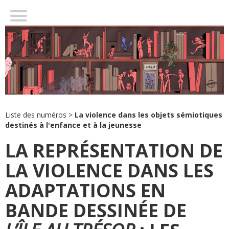
INTRODUCTION : LA VIOLENCE À L’ŒUVRE DANS
L’ÎLE AU TRÉSOR
UNE VIOLENCE GOMMÉE À CAUSE DU PASSAGE À L’IMAGE ?
ADAPTATIONS EN BANDE DESSINÉE : MINIMISER LA VIOLENCE
… OU ASSUMER LA VIOLENCE
CONCLUSION : QUEL JUSTE MILIEU ?
Liste des numéros
>
La violence dans les objets sémiotiques
destinés à l'enfance et à la jeunesse
LA REPRÉSENTATION DE
LA VIOLENCE DANS LES
ADAPTATIONS EN
BANDE DESSINÉE DE