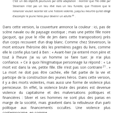
C’est un des objectifs poursuivis par cette adaptation : montrer que l’île créée par
Stevenson n’est pas un lieu rêvé mais un lieu funeste, que l’histoire que le
romancier voulait raconter est une histoire violente, jusqu’au meurtre qu’est obligé
20
d’accomplir le jeune héros pour devenir un adulte
.
Dans cette version, la couverture annonce la couleur : ici, pas de
scène navale ou de paysage exotique ; mais une petite fille noire
(Jacquot, qui joue le rôle de Jim dans cette transposition) près
d’un corps recouvert d’un drap blanc. Comme chez Stevenson, la
mort entoure l’héroïne dès les premières pages du livre, comme
elle le confie plus tard à Ben : « Avant-hier j’ai enterré mon père et
tout à l’heure j’ai vu un homme se faire tuer. Je n’ai plus
confiance. » Ce à quoi l’énigmatique personnage lui répond : « La
21
mort est dans la vie, petite fille. Elle n’est pas son contraire
. »
La mort ne doit pas être cachée, elle fait partie de la vie et
participe de la construction des jeunes héros. Dans cette version,
il y a des morts violentes, mais aussi une forme de violence plus
pernicieuse. En effet, la violence brute des pirates est devenue
violence du capitalisme et des malversations politiques et
financières : Silver et ses hommes ne sont plus des parias en
marge de la société, mais gravitent dans la nébuleuse d’un parti
politique aux financements occultes. Une violence plus
contemporaine, en somme.