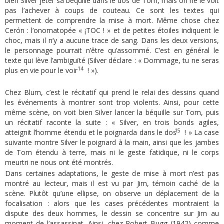
bien Silver jeter sa béquille dans le dos de Tom, mais on ne le voit
pas l’achever à coups de couteau. Ce sont les textes qui
permettent de comprendre la mise à mort. Même chose chez
Cerón : l’onomatopée « ¡TOC ! » et de petites étoiles indiquent le
choc, mais il n’y a aucune trace de sang. Dans les deux versions,
le personnage pourrait n’être qu’assommé. C’est en général le
texte qui lève l’ambiguïté (Silver déclare : « Dommage, tu ne seras
14
plus en vie pour le voir
! »).
Chez Blum, c’est le récitatif qui prend le relai des dessins quand
les événements à montrer sont trop violents. Ainsi, pour cette
même scène, on voit bien Silver lancer la béquille sur Tom, puis
un récitatif raconte la suite : « Silver, en trois bonds agiles,
15
atteignit l’homme étendu et le poignarda dans le dos
! » La case
suivante montre Silver le poignard à la main, ainsi que les jambes
de Tom étendu à terre, mais ni le geste fatidique, ni le corps
meurtri ne nous ont été montrés.
Dans certaines adaptations, le geste de mise à mort n’est pas
montré au lecteur, mais il est vu par Jim, témoin caché de la
scène. Plutôt qu’une ellipse, on observe un déplacement de la
focalisation : alors que les cases précédentes montraient la
dispute des deux hommes, le dessin se concentre sur Jim au
moment de l’assassinat. Ainsi, chez Robert Bugg (1942) comme