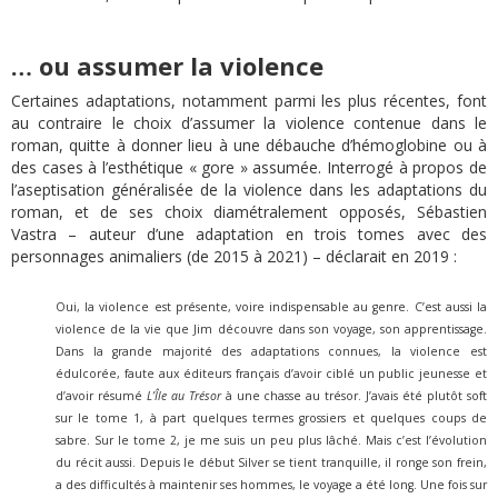
… ou assumer la violence
Certaines adaptations, notamment parmi les plus récentes, font
au contraire le choix d’assumer la violence contenue dans le
roman, quitte à donner lieu à une débauche d’hémoglobine ou à
des cases à l’esthétique « gore » assumée. Interrogé à propos de
l’aseptisation généralisée de la violence dans les adaptations du
roman, et de ses choix diamétralement opposés, Sébastien
Vastra – auteur d’une adaptation en trois tomes avec des
personnages animaliers (de 2015 à 2021) – déclarait en 2019 :
Oui, la violence est présente, voire indispensable au genre. C’est aussi la
violence de la vie que Jim découvre dans son voyage, son apprentissage.
Dans la grande majorité des adaptations connues, la violence est
édulcorée, faute aux éditeurs français d’avoir ciblé un public jeunesse et
d’avoir résumé
L’Île au Trésor
à une chasse au trésor. J’avais été plutôt soft
sur le tome 1, à part quelques termes grossiers et quelques coups de
sabre. Sur le tome 2, je me suis un peu plus lâché. Mais c’est l’évolution
du récit aussi. Depuis le début Silver se tient tranquille, il ronge son frein,
a des difficultés à maintenir ses hommes, le voyage a été long. Une fois sur