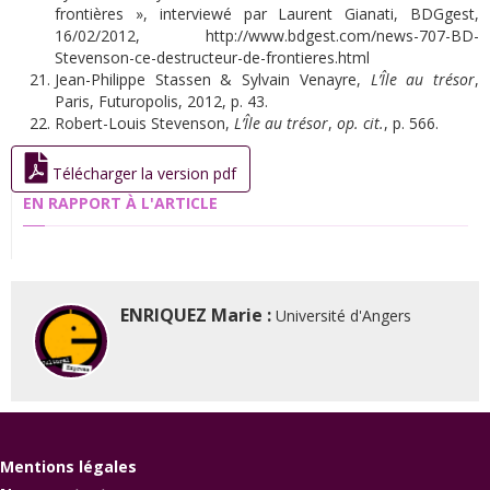
frontières », interviewé par Laurent Gianati, BDGgest,
16/02/2012,
http://www.bdgest.com/news-707-BD-
Stevenson-ce-destructeur-de-frontieres.html
Jean-Philippe Stassen & Sylvain Venayre,
L’
Île au trésor
,
Paris, Futuropolis, 2012, p. 43.
Robert-Louis Stevenson,
L’
Île au trésor
,
op.
cit
.
, p. 566.
Télécharger la version pdf
EN RAPPORT À L'ARTICLE
ENRIQUEZ Marie :
Université d'Angers
Mentions légales