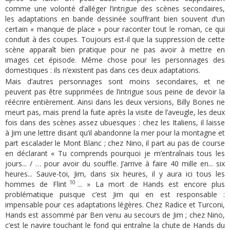
comme une volonté d’alléger l’intrigue des scènes secondaires,
les adaptations en bande dessinée souffrant bien souvent d’un
certain « manque de place » pour raconter tout le roman, ce qui
conduit à des coupes. Toujours est-il que la suppression de cette
scène apparaît bien pratique pour ne pas avoir à mettre en
images cet épisode. Même chose pour les personnages des
domestiques : ils n’existent pas dans ces deux adaptations.
Mais d’autres personnages sont moins secondaires, et ne
peuvent pas être supprimées de l’intrigue sous peine de devoir la
réécrire entièrement. Ainsi dans les deux versions, Billy Bones ne
meurt pas, mais prend la fuite après la visite de l’aveugle, les deux
fois dans des scènes assez ubuesques : chez les Italiens, il laisse
à Jim une lettre disant qu’il abandonne la mer pour la montagne et
part escalader le Mont Blanc ; chez Nino, il part au pas de course
en déclarant « Tu comprends pourquoi je m’entraînais tous les
jours... / … pour avoir du souffle. J’arrive à faire 40 mille en... six
heures... Sauve-toi, Jim, dans six heures, il y aura ici tous les
10
hommes de Flint
... » La mort de Hands est encore plus
problématique puisque c’est Jim qui en est responsable :
impensable pour ces adaptations légères. Chez Radice et Turconi,
Hands est assommé par Ben venu au secours de Jim ; chez Nino,
c’est le navire touchant le fond qui entraîne la chute de Hands du