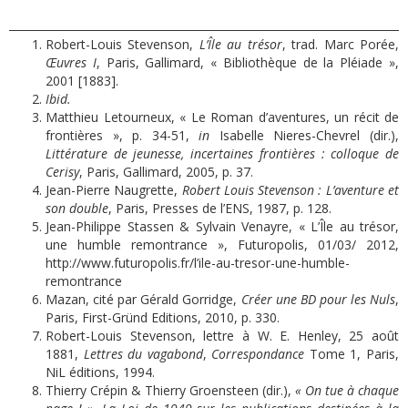
Robert-Louis Stevenson,
L’
Île au trésor
, trad. Marc Porée,
Œuvres I
, Paris, Gallimard, « Bibliothèque de la Pléiade »,
2001 [1883].
Ibid.
Matthieu Letourneux, « Le Roman d’aventures, un récit de
frontières », p. 34-51,
in
Isabelle Nieres-Chevrel (dir.),
Littérature de jeunesse, incertaines frontières : colloque de
Cerisy
, Paris, Gallimard, 2005, p. 37.
Jean-Pierre Naugrette,
Robert Louis Stevenson
: L’
aventure et
son double
, Paris, Presses de l’ENS, 1987, p. 128.
Jean-Philippe Stassen & Sylvain Venayre, « L’Île au trésor,
une humble remontrance », Futuropolis, 01/03/ 2012,
http://www.futuropolis.fr/l
’ile-au-tresor-une-humble-
remontrance
Mazan, cité par Gérald Gorridge,
Cr
é
er une BD pour les Nuls
,
Paris, First-Gründ Editions, 2010, p. 330.
Robert-Louis Stevenson, lettre à W. E. Henley, 25 août
1881,
Lettres du vagabond
,
Correspondance
Tome 1, Paris,
NiL éditions, 1994.
Thierry Crépin & Thierry Groensteen (dir.),
« On tue à chaque