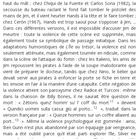
haut du mât ; chez Chiqui de la Fuente et Carlos Soria (1982), la
secousse du bateau raclant le fond fait tomber le pistolet des
mains de Jim, et il vient heurter Hands à la tête et le faire tomber ;
chez Cerón (1967), Hands est trop saoul pour s’opposer à Jim, ...
Dans ces différentes versions, il est impossible d’accuser Jim de
meurtre : toute la violence de cette scène est supprimée, mais
également toute sa symbolique de passage initiatique. Dans les
adaptations humoristiques de
L’Île au trésor
, la violence est non
seulement atténuée, mais également tournée en ridicule, comme
dans la scène de l’attaque du fortin : chez les Italiens, les amis de
Jim repoussent les pirates à l’aide de la soupe malodorante que
vient de préparer le docteur, tandis que chez Nino, le bélier qui
devait servir aux pirates à enfoncer la porte se fiche en terre et
les envoie en l’air à la manière d’une catapulte. Cette négation de
la violence atteint son paroxysme chez Radice et Turconi : même
dans la chanson de Billy Bones, il ne saurait être question de
11
mort : « Zétions quinz’ homm’ su’ l’ coff’ du mort
» devient
12
« Quindici uomini sulla cassa giù al porto...
», traduit dans la
version française par : « Quinze hommes sur un coffre allaient au
13
port...
». Même la violence psychologique est gommée : ainsi,
Ben Gunn n’est plus abandonné par son équipage par vengeance,
mais a été oublié parce qu’il était parti explorer l’île, Silver ne