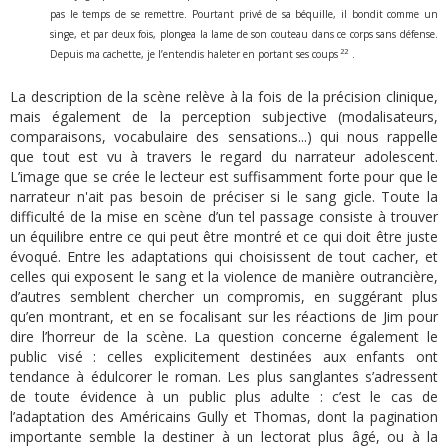
pas le temps de se remettre. Pourtant privé de sa béquille, il bondit comme un
singe, et par deux fois, plongea la lame de son couteau dans ce corps sans défense.
22
Depuis ma cachette, je l’entendis haleter en portant ses coups
.
La description de la scène relève à la fois de la précision clinique,
mais également de la perception subjective (modalisateurs,
comparaisons, vocabulaire des sensations...) qui nous rappelle
que tout est vu à travers le regard du narrateur adolescent.
L’image que se crée le lecteur est suffisamment forte pour que le
narrateur n'ait pas besoin de préciser si le sang gicle. Toute la
difficulté de la mise en scène d’un tel passage consiste à trouver
un équilibre entre ce qui peut être montré et ce qui doit être juste
évoqué. Entre les adaptations qui choisissent de tout cacher, et
celles qui exposent le sang et la violence de manière outrancière,
d’autres semblent chercher un compromis, en suggérant plus
qu’en montrant, et en se focalisant sur les réactions de Jim pour
dire l’horreur de la scène. La question concerne également le
public visé : celles explicitement destinées aux enfants ont
tendance à édulcorer le roman. Les plus sanglantes s’adressent
de toute évidence à un public plus adulte : c’est le cas de
l’adaptation des Américains Gully et Thomas, dont la pagination
importante semble la destiner à un lectorat plus âgé, ou à la