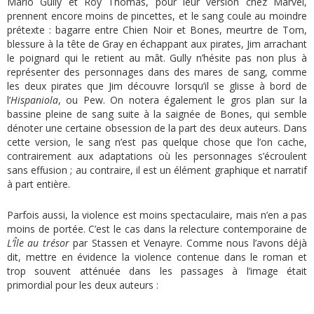
Mario Gully et Roy Thomas, pour leur version chez Marvel,
prennent encore moins de pincettes, et le sang coule au moindre
prétexte : bagarre entre Chien Noir et Bones, meurtre de Tom,
blessure à la tête de Gray en échappant aux pirates, Jim arrachant
le poignard qui le retient au mât. Gully n’hésite pas non plus à
représenter des personnages dans des mares de sang, comme
les deux pirates que Jim découvre lorsqu’il se glisse à bord de
l’
Hispaniola
, ou Pew. On notera également le gros plan sur la
bassine pleine de sang suite à la saignée de Bones, qui semble
dénoter une certaine obsession de la part des deux auteurs. Dans
cette version, le sang n’est pas quelque chose que l’on cache,
contrairement aux adaptations où les personnages s’écroulent
sans effusion ; au contraire, il est un élément graphique et narratif
à part entière.
Parfois aussi, la violence est moins spectaculaire, mais n’en a pas
moins de portée. C’est le cas dans la relecture contemporaine de
L’
Île au trésor
par Stassen et Venayre. Comme nous l’avons déjà
dit, mettre en évidence la violence contenue dans le roman et
trop souvent atténuée dans les passages à l’image était
primordial pour les deux auteurs :