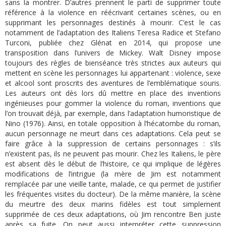
sans la montrer. D’autres prennent le parti de supprimer toute
référence à la violence en réécrivant certaines scènes, ou en
supprimant les personnages destinés à mourir. C’est le cas
notamment de l’adaptation des Italiens Teresa Radice et Stefano
Turconi, publiée chez Glénat en 2014, qui propose une
transposition dans l’univers de Mickey. Walt Disney impose
toujours des règles de bienséance très strictes aux auteurs qui
mettent en scène les personnages lui appartenant : violence, sexe
et alcool sont proscrits des aventures de l’emblématique souris.
Les auteurs ont dès lors dû mettre en place des inventions
ingénieuses pour gommer la violence du roman, inventions que
l’on trouvait déjà, par exemple, dans l’adaptation humoristique de
Nino (1976). Ainsi, en totale opposition à l’hécatombe du roman,
aucun personnage ne meurt dans ces adaptations. Cela peut se
faire grâce à la suppression de certains personnages : s’ils
n’existent pas, ils ne peuvent pas mourir. Chez les Italiens, le père
est absent dès le début de l’histoire, ce qui implique de légères
modifications de l’intrigue (la mère de Jim est notamment
remplacée par une vieille tante, malade, ce qui permet de justifier
les fréquentes visites du docteur). De la même manière, la scène
du meurtre des deux marins fidèles est tout simplement
supprimée de ces deux adaptations, où Jim rencontre Ben juste
après sa fuite. On peut aussi interpréter cette suppression