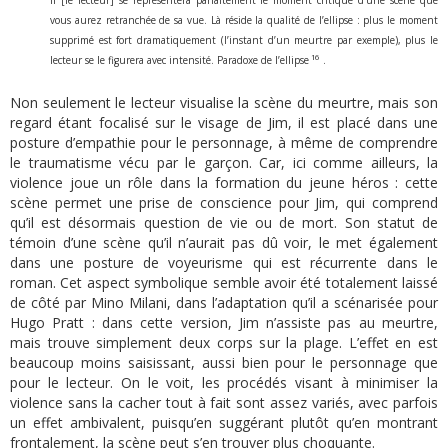
Il [le lecteur] se représentera parfaitement le moment critique d’une scène que
vous aurez retranchée de sa vue. Là réside la qualité de l’ellipse : plus le moment
supprimé est fort dramatiquement (l’instant d’un meurtre par exemple), plus le
16
lecteur se le figurera avec intensité. Paradoxe de l’ellipse
.
Non seulement le lecteur visualise la scène du meurtre, mais son
regard étant focalisé sur le visage de Jim, il est placé dans une
posture d’empathie pour le personnage, à même de comprendre
le traumatisme vécu par le garçon. Car, ici comme ailleurs, la
violence joue un rôle dans la formation du jeune héros : cette
scène permet une prise de conscience pour Jim, qui comprend
qu’il est désormais question de vie ou de mort. Son statut de
témoin d’une scène qu’il n’aurait pas dû voir, le met également
dans une posture de voyeurisme qui est récurrente dans le
roman. Cet aspect symbolique semble avoir été totalement laissé
de côté par Mino Milani, dans l’adaptation qu’il a scénarisée pour
Hugo Pratt : dans cette version, Jim n’assiste pas au meurtre,
mais trouve simplement deux corps sur la plage. L’effet en est
beaucoup moins saisissant, aussi bien pour le personnage que
pour le lecteur. On le voit, les procédés visant à minimiser la
violence sans la cacher tout à fait sont assez variés, avec parfois
un effet ambivalent, puisqu’en suggérant plutôt qu’en montrant
frontalement, la scène peut s’en trouver plus choquante.