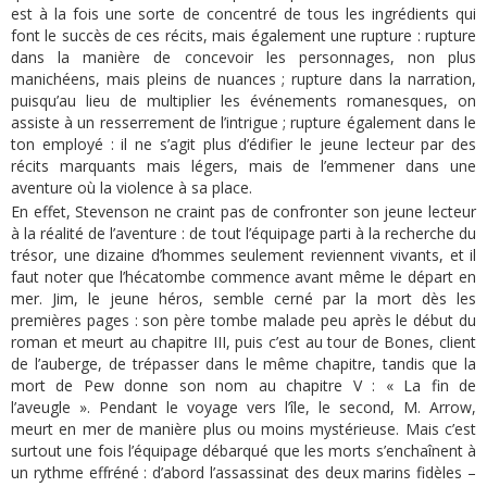
est à la fois une sorte de concentré de tous les ingrédients qui
font le succès de ces récits, mais également une rupture : rupture
dans la manière de concevoir les personnages, non plus
manichéens, mais pleins de nuances ; rupture dans la narration,
puisqu’au lieu de multiplier les événements romanesques, on
assiste à un resserrement de l’intrigue ; rupture également dans le
ton employé : il ne s’agit plus d’édifier le jeune lecteur par des
récits marquants mais légers, mais de l’emmener dans une
aventure où la violence à sa place.
En effet, Stevenson ne craint pas de confronter son jeune lecteur
à la réalité de l’aventure : de tout l’équipage parti à la recherche du
trésor, une dizaine d’hommes seulement reviennent vivants, et il
faut noter que l’hécatombe commence avant même le départ en
mer. Jim, le jeune héros, semble cerné par la mort dès les
premières pages : son père tombe malade peu après le début du
roman et meurt au chapitre III, puis c’est au tour de Bones, client
de l’auberge, de trépasser dans le même chapitre, tandis que la
mort de Pew donne son nom au chapitre V : « La fin de
l’aveugle ». Pendant le voyage vers l’île, le second, M. Arrow,
meurt en mer de manière plus ou moins mystérieuse. Mais c’est
surtout une fois l’équipage débarqué que les morts s’enchaînent à
un rythme effréné : d’abord l’assassinat des deux marins fidèles –