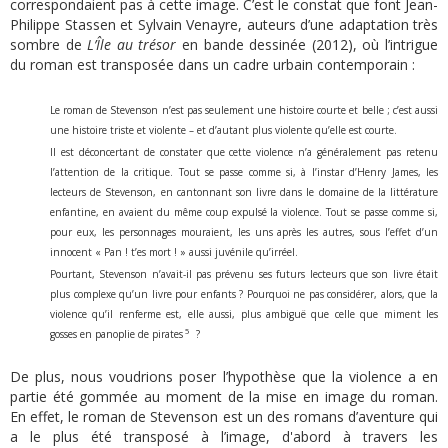
correspondaient pas à cette image. C’est le constat que font Jean-
Philippe Stassen et Sylvain Venayre, auteurs d’une adaptation très
sombre de
L’Île au trésor
en bande dessinée (2012), où l’intrigue
du roman est transposée dans un cadre urbain contemporain :
Le roman de Stevenson n’est pas seulement une histoire courte et belle ; c’est aussi
une histoire triste et violente – et d’autant plus violente qu’elle est courte.
Il est déconcertant de constater que cette violence n’a généralement pas retenu
l’attention de la critique. Tout se passe comme si, à l’instar d’Henry James, les
lecteurs de Stevenson, en cantonnant son livre dans le domaine de la littérature
enfantine, en avaient du même coup expulsé la violence. Tout se passe comme si,
pour eux, les personnages mouraient, les uns après les autres, sous l’effet d’un
innocent « Pan ! t’es mort ! » aussi juvénile qu’irréel.
Pourtant, Stevenson n’avait-il pas prévenu ses futurs lecteurs que son livre était
plus complexe qu’un livre pour enfants ? Pourquoi ne pas considérer, alors, que la
violence qu’il renferme est, elle aussi, plus ambiguë que celle que miment les
5
gosses en panoplie de pirates
?
De plus, nous voudrions poser l’hypothèse que la violence a en
partie été gommée au moment de la mise en image du roman.
En effet, le roman de Stevenson est un des romans d’aventure qui
a le plus été transposé à l’image, d'abord à travers les