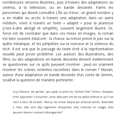
nombreuses versions illustrées, puis à travers des adaptations au
cinéma, à la télévision, ou en bande dessinée. Parmi les
personnes qui disent connaître
L’Île au trésor
, un grand nombre y
a en réalité eu accès à travers une adaptation dans un autre
médium, voire à travers un texte « adapté » pour la jeunesse
(c’est-à-dire abrégé et simplifié), souvent largement illustré. Or,
force est de constater que dans ces mises en images, le roman
est bien souvent édulcoré : la chasse au trésor prend le pas sur la
quête initiatique, et les péripéties sur la noirceur et la violence du
récit. Il est vrai que le passage du texte écrit à la représentation
visuelle peut poser problème. Les auteurs des illustrations, des
films ou des adaptations en bande dessinée doivent évidemment
se questionner sur ce qu’ils peuvent montrer : peut-on vraiment
montrer les scènes violentes racontées dans le roman ? Mazan,
auteur d’une adaptation en bande dessinée d’un conte de Grimm,
soulève la question de manière pertinente :
Guy Delcourt me permet, peu après la sortie du
Vaillant Petit Tailleur
, d’adapter
enfin
Apprendre à frissonner
, conte découvert lors de ma petite enfance et qu’il me
tient à cœur de revisiter. Mais je me trouve bloqué par certaines scènes. Racontées
à l’oral, elles sont déjà bigrement effrayantes, mais traduites en images, elles
6
peuvent devenir vraiment dérangeantes
.