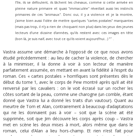
l’île, ils se défoulent, ils lâchent les chevaux, comme si cette arrivée en
pleine nature primaire et quasi ''immaculée'' réveillait aussi les instincts
primaires de ces ''animaux''. Donc oui, il y a violence et je la montre,
j’aime bien aussi l’idée de mettre quelques ''cartes postales'' marquantes
(mais pas trop, il n’y a rien de choquant non plus) dans les yeux des jeunes
lecteurs d’une dizaine d’années, qu’ils restent avec ces images en tête
17
(bon là, je suis naïf, avec tout ce qu’ils voient aujourd’hui…)
.
Vastra assume une démarche à l’opposé de ce que nous avons
étudié précédemment : au lieu de cacher la violence, de chercher
à la minimiser, il la donne à voir à son lecteur de manière
parfaitement assumée, en mettant en avant la fidélité à l’esprit du
roman. Ces « cartes postales » horrifiques sont présentes dès le
début du tome 1, avec le corps de Pew montré après qu’il ait été
renversé par les cavaliers : on le voit écrasé sur un rocher les
côtes sortant de la peau, comme une charogne (un comble, étant
donné que Vastra lui a donné les traits d’un vautour). Quant au
meurtre de Tom et Alan, contrairement à beaucoup d’adaptations
qui ne les donnaient pas à voir – soit que la scène ait été
supprimée, soit que Jim découvre les corps après coup – Vastra
met en scène les deux mises à mort, alors même que dans le
roman, celui d’Alan a lieu hors-champ. Et rien n’est fait pour