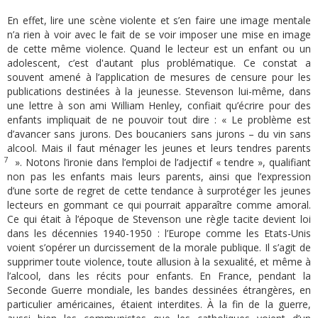
En effet, lire une scène violente et s’en faire une image mentale
n’a rien à voir avec le fait de se voir imposer une mise en image
de cette même violence. Quand le lecteur est un enfant ou un
adolescent, c’est d'autant plus problématique. Ce constat a
souvent amené à l’application de mesures de censure pour les
publications destinées à la jeunesse. Stevenson lui-même, dans
une lettre à son ami William Henley, confiait qu’écrire pour des
enfants impliquait de ne pouvoir tout dire : « Le problème est
d’avancer sans jurons. Des boucaniers sans jurons – du vin sans
alcool. Mais il faut ménager les jeunes et leurs tendres parents
7
». Notons l’ironie dans l’emploi de l’adjectif « tendre », qualifiant
non pas les enfants mais leurs parents, ainsi que l’expression
d’une sorte de regret de cette tendance à surprotéger les jeunes
lecteurs en gommant ce qui pourrait apparaître comme amoral.
Ce qui était à l’époque de Stevenson une règle tacite devient loi
dans les décennies 1940-1950 : l’Europe comme les Etats-Unis
voient s’opérer un durcissement de la morale publique. Il s’agit de
supprimer toute violence, toute allusion à la sexualité, et même à
l’alcool, dans les récits pour enfants. En France, pendant la
Seconde Guerre mondiale, les bandes dessinées étrangères, en
particulier américaines, étaient interdites. À la fin de la guerre,